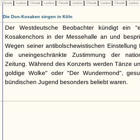
Chronik
Lexikon
Chronik
Lexikon
Chronik
Lexikon
Chronik
Lexikon
Chronik
Lexikon
Die Don-Kosaken singen in Köln
Der Westdeutsche Beobachter kündigt ein "e
Kosakenchors in der Messehalle an und bespric
Wegen seiner antibolschewistischen Einstellung 
die uneingeschränkte Zustimmung der nationa
Zeitung. Während des Konzerts werden Tänze un
goldige Wolke" oder "Der Wundermond", gesu
bündischen Jugend besonders beliebt waren.