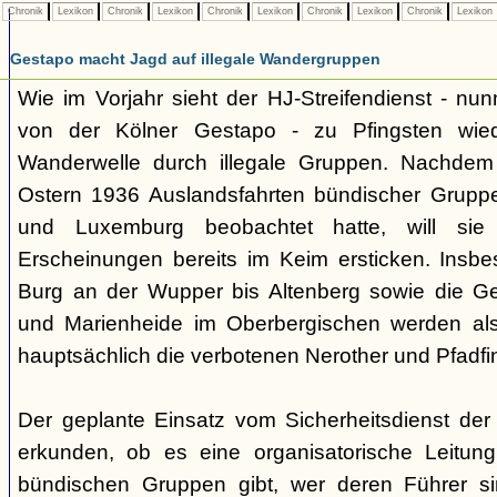
Chronik
Lexikon
Chronik
Lexikon
Chronik
Lexikon
Chronik
Lexikon
Chronik
Lexikon
Gestapo macht Jagd auf illegale Wandergruppen
Wie im Vorjahr sieht der HJ-Streifendienst - nunm
von der Kölner Gestapo - zu Pfingsten wie
Wanderwelle durch illegale Gruppen. Nachdem
Ostern 1936 Auslandsfahrten bündischer Gruppe
und Luxemburg beobachtet hatte, will sie 
Erscheinungen bereits im Keim ersticken. Insb
Burg an der Wupper bis Altenberg sowie die
und Marienheide im Oberbergischen werden als
hauptsächlich die verbotenen Nerother und Pfadfin
Der geplante Einsatz vom Sicherheitsdienst der 
erkunden, ob es eine organisatorische Leitung
bündischen Gruppen gibt, wer deren Führer s