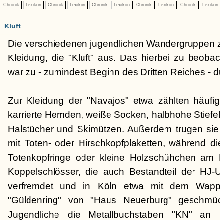
Chronik
Lexikon
Chronik
Lexikon
Chronik
Lexikon
Chronik
Lexikon
Chronik
Lexikon
Kluft
Die verschiedenen jugendlichen Wandergruppen ze
Kleidung, die "Kluft" aus. Das hierbei zu beo
war zu - zumindest Beginn des Dritten Reiches - du
Zur Kleidung der "Navajos" etwa zählten häufi
karrierte Hemden, weiße Socken, halbhohe Stiefel
Halstücher und Skimützen. Außerdem trugen sie 
mit Toten- oder Hirschkopfplaketten, während die
Totenkopfringe oder kleine Holzschühchen am 
Koppelschlösser, die auch Bestandteil der HJ-
verfremdet und in Köln etwa mit dem Wappe
"Güldenring" von "Haus Neuerburg" geschmück
Jugendliche die Metallbuchstaben "KN" an 