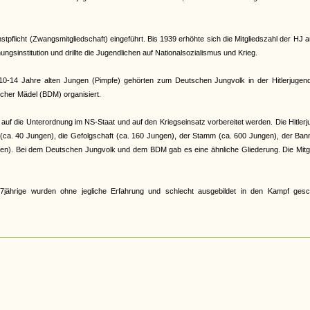
pflicht (Zwangsmitgliedschaft) eingeführt. Bis 1939 erhöhte sich die Mitgliedszahl der HJ a
gsinstitution und drillte die Jugendlichen auf Nationalsozialismus und Krieg.
e 10-14 Jahre alten Jungen (Pimpfe) gehörten zum Deutschen Jungvolk in der Hitlerjugen
cher Mädel (BDM) organisiert.
auf die Unterordnung im NS-Staat und auf den Kriegseinsatz vorbereitet werden. Die Hitler
r (ca. 40 Jungen), die Gefolgschaft (ca. 160 Jungen), der Stamm (ca. 600 Jungen), der Ban
en). Bei dem Deutschen Jungvolk und dem BDM gab es eine ähnliche Gliederung. Die Mitgl
jährige wurden ohne jegliche Erfahrung und schlecht ausgebildet in den Kampf gesch