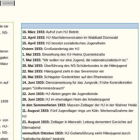
Lexikon
de sie
16. März 1933:
Aufruf zum HJ-Beitritt
a. NS-
12. April 1933:
HJ-Machtdemonstration im Waldbald Dünnwald
15. April 1933:
HJ besetzt sozialistisches Jugendheim
Ostern 1933:
Großwandertag der HJ
deren
1. Mai 1933:
Einweihung des HJ-Heims Quentelstraße
galen
7. Mai 1933:
"Wir wollen nur eine Jugend, die nationalsozialistisch ist."
t März
20. Mai 1933:
Überführung des NS-Schülerbundes in die Hitlerjugend
22. Mai 1933:
Hitlerjugend zieht in das Severinstor ein
26. Mai 1933:
Schlageter-Gedenkfeier auf den Rheinwiesen
n auf
14. Juni 1933:
Dienstanweisung für das Jungvolk: Frühe Kontrollstreifen
gegen "Uniformmissbrauch"
22. Juni 1933:
HJ-Aktion gegen die Jugendbünde
28. Juni 1933:
HJ im ehemaligen Heim der Arbeiterjugend
s 1939
In den Sommerferien 1933:
Massen-Zeltlager der HJ in der Wahner Heide
11. August 1933:
Fünf Jugendlager rings um Köln: Werbemaßnahme der
HJ
rm von
21. August 1933:
Zeltlager in Altenrath: Leitung dementiert Gerüchte auf
s HJ-
Elternabend
es NS-
vermutlich Oktober 1933:
HJ-Gebietsführung sieht Hitlerjugend durch
 Leben
"katholische Aktion" bedroht