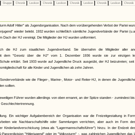
Gruppe
Chronik
Lexikon
Chronik
Lexikon
Chronik
Lexikon
Chronik
Lexikon
Chronik
urm Adolf Hitler" als Jugendorganisation. Nach dem vorübergehenden Verbot der Partei wur
terjugend" wieder belebt. 1932 wurden schließlich sämtliche Jugendverbände der Partei (u.
Dach der HJ vereinigt. Die Mitglieder der HJ wurden uniformiert.
ch die HJ zum staatlichen Jugendverband. Sie übernahm die Mitglieder aller an
. Mit dem "Gesetz über die HJ" vom 1. Dezember 1936 wurde sie zur einzigen le
Schule erklärt. Seit 1933 wurde auf Jugendliche Druck ausgeübt, der HJ beizutreten; sei
smitgliedschaft für alle Kinder und Jugendlichen ab zehn Jahren.
onderverbände wie die Flieger-, Marine-, Motor- und Reiter-HJ, in denen die Jugendliche
n sollten.
eiligen Führer wurden allerdings von oben ernannt, an der Spitze standen - zumindest bi
te Geschlechtertrennung.
llung. Ein wichtiger Aufgabenbereich der Organisation war die Freizeitgestaltung in Fo
rbeiten wie Nachbarschaftshilfe oder Sammlungen verrichten, aber auch im Form de
 der Kinderlandverschickung (etwa als "Lagermannschaftsführer") hinzu. In der Endzeit d
S-Panzerdivision "Hitlerjugend" oder im "Volkssturm" -, was zahlreichen Jugendlichen das