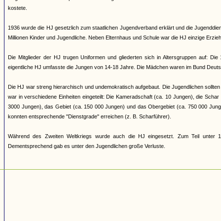
kostete.
1936 wurde die HJ gesetzlich zum staatlichen Jugendverband erklärt und die Jugenddienst
Millionen Kinder und Jugendliche. Neben Elternhaus und Schule war die HJ einzige Erziehun
Die Mitglieder der HJ trugen Uniformen und gliederten sich in Altersgruppen auf: Di
eigentliche HJ umfasste die Jungen von 14-18 Jahre. Die Mädchen waren im Bund Deuts
Die HJ war streng hierarchisch und undemokratisch aufgebaut. Die Jugendlichen sollten 
war in verschiedene Einheiten eingeteilt: Die Kameradschaft (ca. 10 Jungen), die Scha
3000 Jungen), das Gebiet (ca. 150 000 Jungen) und das Obergebiet (ca. 750 000 Jung
konnten entsprechende "Dienstgrade" erreichen (z. B. Scharführer).
Während des Zweiten Weltkriegs wurde auch die HJ eingesetzt. Zum Teil unter 17
Dementsprechend gab es unter den Jugendlichen große Verluste.