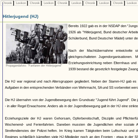
Chronik
Lexikon
Chronik
Lexikon
Chronik
Lexikon
Chronik
Lexikon
Chronik
Lexikon
Hitlerjugend (HJ)
Bereits 1922 gab es in der NSDAP den "Jungst
1926 als "Hitlerjugend, Bund deutscher Arbei
Schülerbund, Bund Deutscher Mädel) unter dem 
Nach der Machtübernahme entwickelte si
gleichgeschalteten Jugendorganisationen
Erziehungseinrichtung neben Elternhaus und 
Propagandafoto: "Fanfaren der Hitlerjugend"
1939 bestand die gesetzlich festgelegte Zwang
Die HJ war regional und nach Altersgruppen gegliedert. Neben der Stamm-HJ gab es S
Aufgaben in den entsprechenden Verbänden von Wehrmacht, SA und SS vorbereitet werde
Die HJ übernahm von der Jugendbewegung den Grundsatz "Jugend führt Jugend". Die jew
- in aller Regel Erwachsene. Anders als in der Jugendbewegung galt in der HJ eine strik
Erziehungsziele der HJ waren Gehorsam, Opferbereitschaft, Disziplin und Pflichterfü
Wochenend- und Ferienfahrten. Daneben mussten die Jugendlichen eher soziale A
Streifendienstes der Polizei helfen. Im Krieg kamen Tätigkeiten beim Luftschutz und
Regimes schließlich kämpften viele HJ-Mitglieder noch an den Fronten - etwa in der S