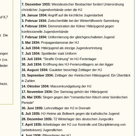
7. Dezember 1933:
Westdeutscher Beobachter fordert Unterordnung
christlicher Jugendverbände unter die HJ
24. Januar 1934:
Angriff auf die kirchliche Jugendarbeit
uf 8,7
3. Februar 1934:
Zwischenfälle bei der Winterhilfswerk-Sammlung
4. Februar 1934:
Demonstration der Kölner Hitlerjugend gegen
konfessionelle Jugendverbände
d. Die
7. Februar 1934:
Uniformierung der gleichgeschalteten Jugend
3. Mai 1934:
Propagandamonat der HJ
4. Juli 1934:
Hitlerjugend als einzige Jugendvertretung
jungen
7. Juli 1934:
Spottlieder statt Uniform
19. Juli 1934:
"Straffe Ordnung" im HJ-Ferienlager
n (ca.
30. Juli 1934:
Eröffnung des HJ-Ferienzeltlagers an der Agger
ieder
16. August 1934:
Gauleiter besichtigt Zeltlager der HJ
15. September 1934:
Zeltlager der rheinischen Hitlerjugend: Ein Überblick
in Zahlen
ickt.
14. Oktober 1934:
Massenkundgebung der HJ
17. November 1934:
Der Samstag gehört der Hitlerjugend
25. Mai 1935:
Singen gegen den "romantischen Kitsch einer bündischen
Periode"
30. Juni 1935:
Lehrzeltlager der HJ in Donrath
8. Juli 1935:
HJ-Heime als Bollwerk gegen die katholische Jugend
28. Dezember 1935:
72 Winterlager des deutschen Jungvolks
7. April 1935:
Arbeitslager der HJ zur Kontrolle und Disziplinierung von
(arbeitslosen) Jugendlichen
4. Juni 1936:
Pfingstlager der HJ