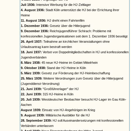
Juli 1936:
Intensive Werbung für die HJ-Zeltlager
4. August 1936:
Stadt Köln unterstützt die HJ bei der Errichtung ihrer
Heime
11. August 1936:
HJ dreht einen Fahrtenfilm
1. Dezember 1936:
Gesetz über die Hitlerjugend
9. Dezember 1936:
Reichsjugendführer Schirach: Probleme mit
konfessionellen Jugendorganisationen seit dem 1. Dezember 1936 beseitigt
26. April 1937:
Teilnahme an kirchlichen Veranstaltungen ohne
Urlaubsantrag kann bestraft werden
18. Juni 1937:
Verbot von Doppelmitgliedschaften in HJ und konfessionellen
Jugendverbänden
8. März 1938:
45 neue HJ-Heime im Gebiet Mittelrhein
9. Oktober 1938:
Stand der HJ-Heime in Köln
5. März 1939:
Gesetz zur Förderung der HJ-Heimbeschaffung
25. März 1939:
Weitere Verordnungen zum Gesetz über die Hitlerjugend
(Jugenddienst-Verordnung)
21. Juni 1939:
"Großführerlager" der HJ
22. Juni 1939:
315 HJ-Heime in Köln
20. Juli 1939:
Westdeutscher Beobachter besucht HJ-Lager im Gau Köln-
Aachen
August 1939:
Einsatz von HJ-Angehörigen im Krieg
9. August 1939:
Militärische Ausbilder für die HJ
28. September 1939:
HJ soll Auseinandersetzungen mit konfessionellen
Verbänden unterlassen