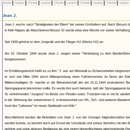
Chronik
Lexikon
Chronik
Lexikon
Chronik
Lexikon
Chronik
Lexikon
Chronik
Lexikon
Jean J.
Jean J. wuchs nach "Streitigkeiten der Eltern" bei seinen Großeltern auf. Nach Besuc
in Köln-Nippes als Maschinenschlosser. Er wurde etwa eine Woche vor seiner Verhaftung 
Seit 1939 gehörte er dem Jungvolk und der Flieger-HJ (Werks-HJ) an.
Am 10. Oktober 1944 wurde Jean J. wegen seiner "Verbindung zu dem Bandenführer
festgenommen.
Im Ermittlungsbericht heißt es zu ihm: "J. war am Westwall zu Schanzarbeiten eingesetz
er sich seit Mitte 1944 durch Mitbegründung eines Fahrtenvereins im Sinne der Edel
Mitbeschuldigten St. machte er die Bekanntschaft der am 10.11.1944 exekutierten Ba
Sprengapparat bekommen sollte. Es wurde ihm auch bekannt, daß der Sprengapparat durch
St. verkehrenden "Jungens" im Besitz von Pistolen seien. Trotzdem hat er mit St. wieder
in der Wohnung der entwichenen S. in Anwesenheit von Rh., Sch. und weiteren Bandenmitg
Insel des "Lidosees" im neuen Stadtwald von Köln."
Abschließend werden die Aktivitäten von Jean J. von der Gestapo folgendermaßen bew
werden konnte, so besteht doch auf Grund der Umstände und seines Verkehrs mit den 
gehörte und seine aktivere Betätigung als eine einem fahnenflüchtigen gleichstehende Pe