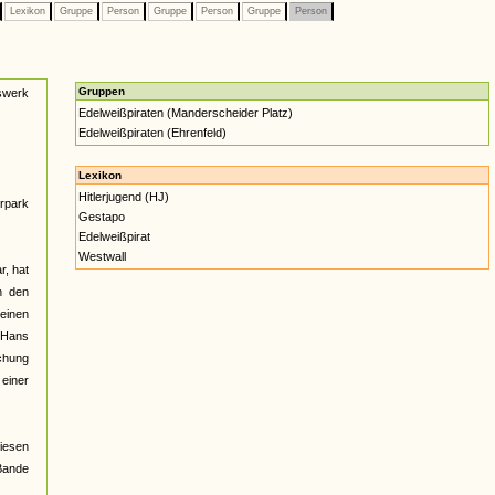
Lexikon
Gruppe
Person
Gruppe
Person
Gruppe
Person
Gruppen
gswerk
Edelweißpiraten (Manderscheider Platz)
Edelweißpiraten (Ehrenfeld)
Lexikon
Hitlerjugend (HJ)
rpark
Gestapo
Edelweißpirat
Westwall
r, hat
h den
einen
m Hans
echung
 einer
iesen
Bande