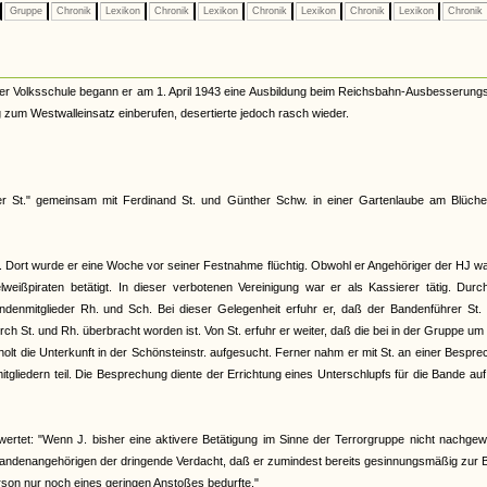
Gruppe
Chronik
Lexikon
Chronik
Lexikon
Chronik
Lexikon
Chronik
Lexikon
Chronik
h der Volksschule begann er am 1. April 1943 eine Ausbildung beim Reichsbahn-Ausbesserun
zum Westwalleinsatz einberufen, desertierte jedoch rasch wieder.
 St." gemeinsam mit Ferdinand St. und Günther Schw. in einer Gartenlaube am Blüche
t. Dort wurde er eine Woche vor seiner Festnahme flüchtig. Obwohl er Angehöriger der HJ wa
weißpiraten betätigt. In dieser verbotenen Vereinigung war er als Kassierer tätig. Durc
ndenmitglieder Rh. und Sch. Bei dieser Gelegenheit erfuhr er, daß der Bandenführer St. 
 St. und Rh. überbracht worden ist. Von St. erfuhr er weiter, daß die bei in der Gruppe u
holt die Unterkunft in der Schönsteinstr. aufgesucht. Ferner nahm er mit St. an einer Bespr
liedern teil. Die Besprechung diente der Errichtung eines Unterschlupfs für die Bande auf
ertet: "Wenn J. bisher eine aktivere Betätigung im Sinne der Terrorgruppe nicht nachgew
Bandenangehörigen der dringende Verdacht, daß er zumindest bereits gesinnungsmäßig zur 
rson nur noch eines geringen Anstoßes bedurfte."