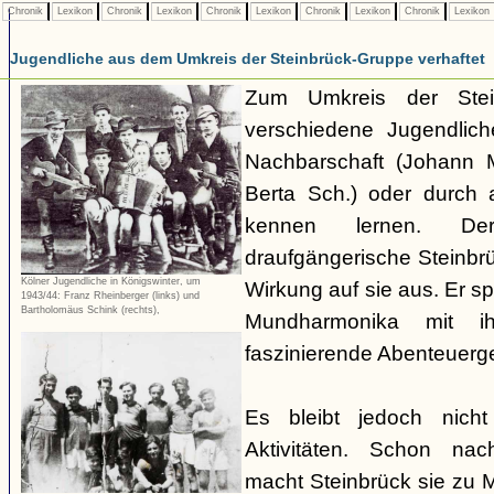
Chronik
Lexikon
Chronik
Lexikon
Chronik
Lexikon
Chronik
Lexikon
Chronik
Lexikon
Jugendliche aus dem Umkreis der Steinbrück-Gruppe verhaftet
Zum Umkreis der Stei
verschiedene Jugendlich
Nachbarschaft (Johann M
Berta Sch.) oder durc
kennen lernen. Der
draufgängerische Steinbrü
Kölner Jugendliche in Königswinter, um
Wirkung auf sie aus. Er sp
1943/44: Franz Rheinberger (links) und
Bartholomäus Schink (rechts),
Mundharmonika mit i
faszinierende Abenteuerg
Es bleibt jedoch nich
Aktivitäten. Schon nac
macht Steinbrück sie zu M