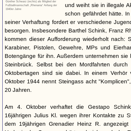
Günther Schwarz (rechts) als Mitglied der
und weiht sie in illegale A
Fußballmannschaft „Rhenania“ Anfang der
1940er Jahre
schon gefährdet hätte. I
seiner Verhaftung fordert er verschiedene Jugen
besorgen. Insbesondere Barthel Schink, Franz Rh
kommen dieser Aufforderung wiederholt nach: Si
Karabiner, Pistolen, Gewehre, MPs und Eierh
Botengänge für ihn. Außerdem unternehmen sie 
Steinbrück. Selbst bei den Mordfahrten durch 
Oktobertagen sind sie dabei. In einem Verhör
Oktober 1944 nennt Steingass acht "Komplicen",
20 Jahren.
Am 4. Oktober verhaftet die Gestapo Schin
16jährigen Julius Kl. wegen ihrer Kontakte zu S
dem 19jährigen Grenadier Heinz R. angezeigt