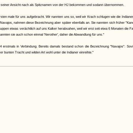
abe, seiner Ansicht nach als Spitznamen von der HJ bekommen und sodann übernommen.
en male für uns aufgebracht. Wir nannten uns so, weil wir Krach schlugen wie die Indiane
 Navajos, nahmen diese Bezeichnung aber später ebenfalls an. Sie nannten sich früher "Ka
 Gruppen etwas verächtlich auf uns Kalker herabsahen, weil wir erst seit etwa 6 Monaten die F
nannten sie auch schon einmal 'Nerother', daher die Abwandlung für uns."
4 erstmals in Verbindung. Bereits damals bestand schon die Bezeichnung "Navajos". Sovi
 bunten Tracht und wilden Art wohl unter die Indianer einreihte."