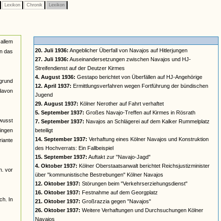
Lexikon
Chronik
Lexikon
 allem
20. Juli 1936:
Angeblicher Überfall von Navajos auf Hitlerjungen
in das
27. Juli 1936:
Auseinandersetzungen zwischen Navajos und HJ-
Streifendienst auf der Deutzer Kirmes
4. August 1936:
Gestapo berichtet von Überfällen auf HJ-Angehörige
rgrund
12. April 1937:
Ermittlungsverfahren wegen Fortführung der bündischen
davon
Jugend
29. August 1937:
Kölner Nerother auf Fahrt verhaftet
5. September 1937:
Großes Navajo-Treffen auf Kirmes in Rösrath
ewusst
7. September 1937:
Navajos an Schlägerei auf dem Kalker Rummelplatz
gingen
beteiligt
14. September 1937:
Verhaftung eines Kölner Navajos und Konstruktion
riante
des Hochverrats: Ein Fallbeispiel
15. September 1937:
Auftakt zur "Navajo-Jagd"
4. Oktober 1937:
Kölner Oberstaatsanwalt berichtet Reichsjustizminister
h. vor
über "kommunistische Bestrebungen" Kölner Navajos
12. Oktober 1937:
Störungen beim "Verkehrserziehungsdienst"
16. Oktober 1937:
Festnahme auf dem Georgplatz
ch. In
21. Oktober 1937:
Großrazzia gegen "Navajos"
26. Oktober 1937:
Weitere Verhaftungen und Durchsuchungen Kölner
Navajos