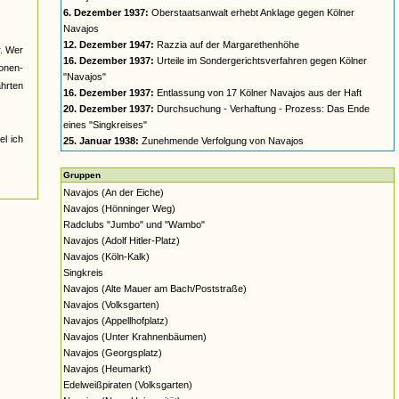
6. Dezember 1937:
Oberstaatsanwalt erhebt Anklage gegen Kölner
Navajos
12. Dezember 1947:
Razzia auf der Margarethenhöhe
r. Wer
16. Dezember 1937:
Urteile im Sondergerichtsverfahren gegen Kölner
nonen-
"Navajos"
ahrten
16. Dezember 1937:
Entlassung von 17 Kölner Navajos aus der Haft
20. Dezember 1937:
Durchsuchung - Verhaftung - Prozess: Das Ende
eines "Singkreises"
el ich
25. Januar 1938:
Zunehmende Verfolgung von Navajos
Gruppen
Navajos (An der Eiche)
Navajos (Hönninger Weg)
Radclubs "Jumbo" und "Wambo"
Navajos (Adolf Hitler-Platz)
Navajos (Köln-Kalk)
Singkreis
Navajos (Alte Mauer am Bach/Poststraße)
Navajos (Volksgarten)
Navajos (Appellhofplatz)
Navajos (Unter Krahnenbäumen)
Navajos (Georgsplatz)
Navajos (Heumarkt)
Edelweißpiraten (Volksgarten)