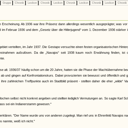
Gruppe
Chronik
Lexikon
Chronik
Lexikon
Chronik
Lexikon
Chronik
Lexikon
Chronik
n Erscheinung. Ab 1936 war ihre Präsenz dann allerdings wesentlich ausgeprägter, was vor
nd im Februar 1936 und dem „Gesetz über die Hitlerjugend“ vom 1. Dezember 1936 stärker 
ebiet verteilten, im Jahr 1937. Die Gestapo versuchte einen festen organisatorischen Hinte
Festnahmen aufzulösen. Da die „Navajos“ seit 1938 kaum noch Erwähnung finden, ist 
nte.
eise alt. 1936/37 häufig schon um die 20 Jahre, hatten sie die Phase der Machtübernahme b
d ab und gingen auf Konfrontationskurs. Dabei provozierten sie bewusst und öffentlich und 
re zahlreichen Treffpunkte auch im Stadtbild präsent - stellten daher die eher „wilde“ Va
ochen selbst nicht konkret angeben und stellten lediglich Vermutungen an. So sagte Karl Sc
ass sei ein Indianerstamm gewesen."
erklären. "Der Name wurde uns von anderen zugelegt. Man rief uns in Ehrenfeld Navajos na
nannte, weiß ich nicht."