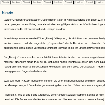
Chronik
Lexikon
Chronik
Lexikon
Chronik
Lexikon
Chronik
Lexikon
Chronik
Lexikon
Navajo
„Wilde“ Gruppen unangepasster Jugendlicher traten in Köln spätestens seit Ende 1934 i
daran gelegen haben dürfte, dass sie mit dem endgültigen Verbot der bündischen Juge
Interesse von HJ-Streifendienst und Gestapo rückten.
Ihren Höhepunkt erlebten die Kölner „Navajo“-Gruppen, die sich über das gesamte Stadtg
zu konstruieren und die angebliche „Organisation“ durch Razzien und zahlreiche 
auszugehen, dass dieses Vorhaben zumindest teilweise in die Tat umgesetzt werden kon
Die „Navajos“ stammten fast ausschließlich aus Arbeiterfamilien und waren vergleichsw
miterlebt: Nachdem einige früh zur HJ gefunden hatten, lehnten sie deren Drill sehr bal
handgreiflichen Auseinandersetzungen keinesfalls aus dem Weg. Die „Navajos“ - durch ih
unangepassten Jugendverhaltens dar.
Was das Wort "Navajo" bedeutete, konnten die einer Mitgliedschaft beschuldigten Jugendl
der Gestapo aus, er könne keine genauen Angaben machen. "Manche von uns sagten, d
Friedrich J.: Wie er und seine Gruppe zu dem Namen "Navajos" komme, konnte er nicht 
dem Lied 'Die Sonne von Mexiko' kommt etwas von Navajos vor. Warum man uns Navajos 