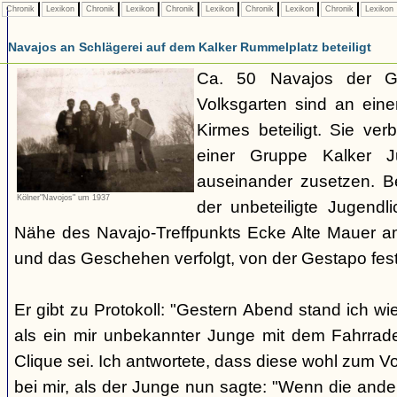
Chronik
Lexikon
Chronik
Lexikon
Chronik
Lexikon
Chronik
Lexikon
Chronik
Lexikon
Navajos an Schlägerei auf dem Kalker Rummelplatz beteiligt
Ca. 50 Navajos der G
Volksgarten sind an eine
Kirmes beteiligt. Sie ve
einer Gruppe Kalker Ju
auseinander zusetzen. Be
Kölner"Navojos" um 1937
der unbeteiligte Jugendl
Nähe des Navajo-Treffpunkts Ecke Alte Mauer a
und das Geschehen verfolgt, von der Gestapo f
Er gibt zu Protokoll: "Gestern Abend stand ich wi
als ein mir unbekannter Junge mit dem Fahrrad
Clique sei. Ich antwortete, dass diese wohl zum V
bei mir, als der Junge nun sagte: "Wenn die and