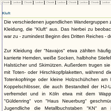
Chronik
Lexikon
Chronik
Lexikon
Chronik
Lexikon
Chronik
Lexikon
Chronik
Lexikon
Kluft
Die verschiedenen jugendlichen Wandergruppen ze
Kleidung, die "Kluft" aus. Das hierbei zu beo
war zu - zumindest Beginn des Dritten Reiches - du
Zur Kleidung der "Navajos" etwa zählten häufi
karrierte Hemden, weiße Socken, halbhohe Stiefel
Halstücher und Skimützen. Außerdem trugen sie 
mit Toten- oder Hirschkopfplaketten, während die
Totenkopfringe oder kleine Holzschühchen am 
Koppelschlösser, die auch Bestandteil der HJ-
verfremdet und in Köln etwa mit dem Wappe
"Güldenring" von "Haus Neuerburg" geschmück
Jugendliche die Metallbuchstaben "KN" an 