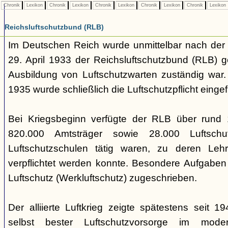
Chronik
Lexikon
Chronik
Lexikon
Chronik
Lexikon
Chronik
Lexikon
Chronik
Lexikon
Reichsluftschutzbund (RLB)
Im Deutschen Reich wurde unmittelbar nach d
29. April 1933 der Reichsluftschutzbund (RLB) ge
Ausbildung von Luftschutzwarten zuständig war
1935 wurde schließlich die Luftschutzpflicht eingef
Bei Kriegsbeginn verfügte der RLB über rund 13
820.000 Amtsträger sowie 28.000 Luftschut
Luftschutzschulen tätig waren, zu deren Leh
verpflichtet werden konnte. Besondere Aufgaben
Luftschutz (Werkluftschutz) zugeschrieben.
Der alliierte Luftkrieg zeigte spätestens seit 
selbst bester Luftschutzvorsorge im moder