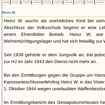
Chronik
Lexikon
Chronik
Lexikon
Chronik
Lexikon
Chronik
Lexikon
Chronik
Lexikon
Heinz W.
Heinz W. wuchs als uneheliches Kind bei sein
Abschluss der Volksschule beginnt er eine Leh
einem Ehrenfelder Betrieb. Heinz W. w
Wehrertüchtigungslager und hat sich freiwillig zu
Seit 1939 gehörte er dem Jungvolk an, trat jed
zur HJ im Jahr 1943 den Dienst nicht mehr an.
Bei den Ermittlungen gegen die Gruppe um Hans S
Karosserieschlosserlehrling Heinz W. in das Visie
1. Oktober 1944 wegen unerlaubten Waffenbesit
Im Ermittlungsbericht des Gestapokommissars hei