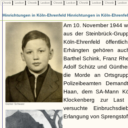
Chronik
Lexikon
Chronik
Lexikon
Chronik
Lexikon
Chronik
Lexikon
Chronik
Lexikon
Hinrichtungen in Köln-Ehrenfeld Hinrichtungen in Köln-Ehrenfe
Am 10. November 1944 w
aus der Steinbrück-Grupp
Köln-Ehrenfeld öffentli
Erhängten gehören auch
Barthel Schink, Franz Rh
Adolf Schütz und Günthe
die Morde an Ortsgrupp
Polizeibeamten Demandt
Haan, dem SA-Mann Kö
Klockenberg zur Last
Günter Schwarz
versuchte Einbruchsdi
Erlangung von Sprengstoff