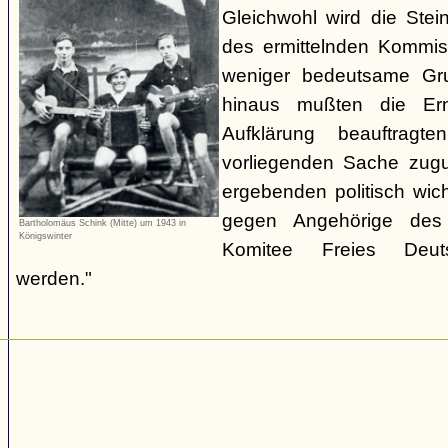
Gleichwohl wird die Stei
des ermittelnden Kommiss
weniger bedeutsame Gru
hinaus mußten die Erm
Aufklärung beauftrag
vorliegenden Sache zugu
ergebenden politisch wic
gegen Angehörige des 
Bartholomäus Schink (Mitte) um 1943 in
Königswinter
Komitee Freies Deutsc
werden."