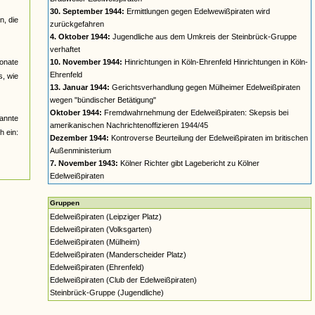
30. September 1944:
Ermittlungen gegen Edelwewißpiraten wird
, die
zurückgefahren
4. Oktober 1944:
Jugendliche aus dem Umkreis der Steinbrück-Gruppe
verhaftet
monate
10. November 1944:
Hinrichtungen in Köln-Ehrenfeld Hinrichtungen in Köln-
Ehrenfeld
s, wie
13. Januar 1944:
Gerichtsverhandlung gegen Mülheimer Edelweißpiraten
wegen "bündischer Betätigung"
Oktober 1944:
Fremdwahrnehmung der Edelweißpiraten: Skepsis bei
annte
amerikanischen Nachrichtenoffizieren 1944/45
h ein:
Dezember 1944:
Kontroverse Beurteilung der Edelweißpiraten im britischen
Außenministerium
7. November 1943:
Kölner Richter gibt Lagebericht zu Kölner
Edelweißpiraten
Gruppen
Edelweißpiraten (Leipziger Platz)
Edelweißpiraten (Volksgarten)
Edelweißpiraten (Mülheim)
Edelweißpiraten (Manderscheider Platz)
Edelweißpiraten (Ehrenfeld)
Edelweißpiraten (Club der Edelweißpiraten)
Steinbrück-Gruppe (Jugendliche)