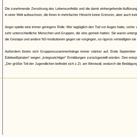
Die zunehmende Zerstörung des Lebensumfelds und die damit einhergehende Auflösung 
in einer Welt aufwuchsen, die ihnen in mehrfacher Hinsicht keine Grenzen, aber auch ke
Angst spielte eine immer geringere Rolle. Wer tagtäglich den Tod vor Augen hatte, verl
sehr unterschiedliche Menschen und Gruppen, die eins gemein hatten: Sie waren untergeta
die Gestapo und andere NS-Institutionen gegen sie vorgingen, so rigoros verteidigten 
Außerdem lösten sich Gruppenzusammenhänge immer stärker auf. Ende September 19
Edelweißpiraten“ wegen „kriegswichtiger“ Ermittlungen zurückgestellt würden. Den ent
„Der größte Teil der Jugendlichen befindet sich z.Zt. am Westwall, wodurch die Betätigun