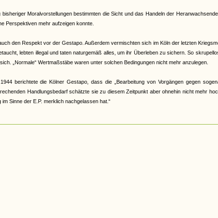
bisheriger Moralvorstellungen bestimmten die Sicht und das Handeln der Heranwachsenden
ine Perspektiven mehr aufzeigen konnte.
or auch den Respekt vor der Gestapo. Außerdem vermischten sich im Köln der letzten Kriegs
ucht, lebten illegal und taten naturgemäß alles, um ihr Überleben zu sichern. So skrupello
sie sich. „Normale“ Wertmaßstäbe waren unter solchen Bedingungen nicht mehr anzulegen.
44 berichtete die Kölner Gestapo, dass die „Bearbeitung von Vorgängen gegen sogen
sprechenden Handlungsbedarf schätzte sie zu diesem Zeitpunkt aber ohnehin nicht mehr hoc
g im Sinne der E.P. merklich nachgelassen hat.“