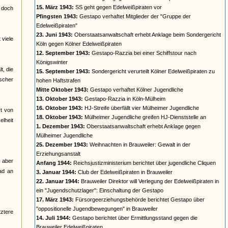
15. März 1943:
SS geht gegen Edelweißpiraten vor
t doch
Pfingsten 1943:
Gestapo verhaftet Mitglieder der "Gruppe der
Edelweißpiraten"
23. Juni 1943:
Oberstaatsanwaltschaft erhebt Anklage beim Sondergericht
 viele
Köln gegen Kölner Edelweißpiraten
12. September 1943:
Gestapo-Razzia bei einer Schiffstour nach
Königswinter
t, die
15. September 1943:
Sondergericht verurteilt Kölner Edelweißpiraten zu
ischer
hohen Haftstrafen
Mitte Oktober 1943:
Gestapo verhaftet Kölner Jugendliche
13. Oktober 1943:
Gestapo-Razzia in Köln-Mülheim
16. Oktober 1943:
HJ-Streife überfällt vier Mülheimer Jugendliche
t von
18. Oktober 1943:
Mülheimer Jugendliche greifen HJ-Dienststelle an
elheit
1. Dezember 1943:
Oberstaatsanwaltschaft erhebt Anklage gegen
Mülheimer Jugendliche
25. Dezember 1943:
Weihnachten in Brauweiler: Gewalt in der
Erziehungsanstalt
 aber
Anfang 1944:
Reichsjustizministerium berichtet über jugendliche Cliquen
ad an
3. Januar 1944:
Club der Edelweißpiraten in Brauweiler
22. Januar 1944:
Brauweiler Direktor will Verlegung der Edelweißpiraten in
ein "Jugendschutzlager": Einschaltung der Gestapo
17. März 1943:
Fürsorgeerziehungsbehörde berichtet Gestapo über
"oppositionelle Jugendbewegungen" in Brauweiler
tztere
14. Juli 1944:
Gestapo berichtet über Ermittlungsstand gegen die
Brauweiler Edelweißpiraten