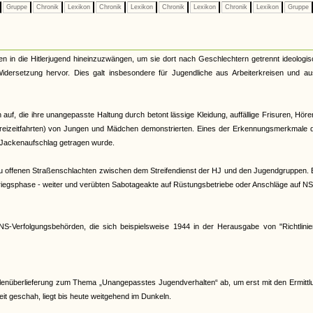
Gruppe
Chronik
Lexikon
Chronik
Lexikon
Chronik
Lexikon
Chronik
Lexikon
Gruppe
chen in die Hitlerjugend hineinzuzwängen, um sie dort nach Geschlechtern getrennt ideologi
d Widersetzung hervor. Dies galt insbesondere für Jugendliche aus Arbeiterkreisen und a
f, die ihre unangepasste Haltung durch betont lässige Kleidung, auffällige Frisuren, Hör
eizeitfahrten) von Jungen und Mädchen demonstrierten. Eines der Erkennungsmerkmale d
 Jackenaufschlag getragen wurde.
 zu offenen Straßenschlachten zwischen dem Streifendienst der HJ und den Jugendgruppen. 
dkriegsphase - weiter und verübten Sabotageakte auf Rüstungsbetriebe oder Anschläge auf 
S-Verfolgungsbehörden, die sich beispielsweise 1944 in der Herausgabe von "Richtlinie
llenüberlieferung zum Thema „Unangepasstes Jugendverhalten“ ab, um erst mit den Ermitt
it geschah, liegt bis heute weitgehend im Dunkeln.