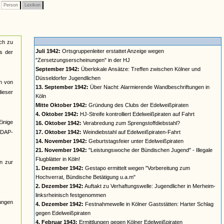
Person
Lexikon
sch zu
Juli 1942:
Ortsgruppenleiter erstattet Anzeige wegen
us der
"Zersetzungserscheinungen" in der HJ
September 1942:
Überlokale Ansätze: Treffen zwischen Kölner und
Düsseldorfer Jugendlichen
en von
13. September 1942:
Über Nacht: Alarmierende Wandbeschriftungen in
ieser
Köln
Mitte Oktober 1942:
Gründung des Clubs der Edelweißpiraten
4. Oktober 1942:
HJ-Streife kontrolliert Edelweißpiraten auf Fahrt
Einige
16. Oktober 1942:
Verabredung zum Sprengstoffdiebstahl?
NSDAP-
17. Oktober 1942:
Weindiebstahl auf Edelweißpiraten-Fahrt
14. November 1942:
Geburtstagsfeier unter Edelweißpiraten
21. November 1942:
"Leistungswoche der Bündischen Jugend" - Illegale
Flugblätter in Köln!
n zur
1. Dezember 1942:
Gestapo ermittelt wegen "Vorbereitung zum
Hochverrat, Bündische Betätigung u.a.m"
2. Dezember 1942:
Auftakt zu Verhaftungswelle: Jugendlicher in Merheim-
linksrheinisch festgenommen
lungen
4. Dezember 1942:
Festnahmewelle in Kölner Gaststätten: Harter Schlag
gegen Edelweißpiraten
4. Februar 1943:
Ermittlungen gegen Kölner Edelweißpiraten