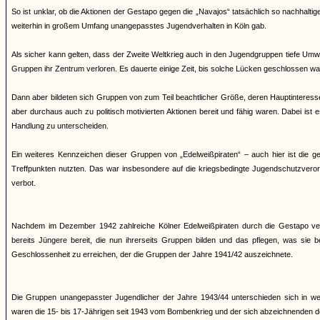
So ist unklar, ob die Aktionen der Gestapo gegen die „Navajos“ tatsächlich so nachhaltig
weiterhin in großem Umfang unangepasstes Jugendverhalten in Köln gab.
Als sicher kann gelten, dass der Zweite Weltkrieg auch in den Jugendgruppen tiefe Umw
Gruppen ihr Zentrum verloren. Es dauerte einige Zeit, bis solche Lücken geschlossen wa
Dann aber bildeten sich Gruppen von zum Teil beachtlicher Größe, deren Hauptinteress
aber durchaus auch zu politisch motivierten Aktionen bereit und fähig waren. Dabei ist 
Handlung zu unterscheiden.
Ein weiteres Kennzeichen dieser Gruppen von „Edelweißpiraten“ – auch hier ist die 
Treffpunkten nutzten. Das war insbesondere auf die kriegsbedingte Jugendschutzveror
verbot.
Nachdem im Dezember 1942 zahlreiche Kölner Edelweißpiraten durch die Gestapo ver
bereits Jüngere bereit, die nun ihrerseits Gruppen bilden und das pflegen, was sie
Geschlossenheit zu erreichen, der die Gruppen der Jahre 1941/42 auszeichnete.
Die Gruppen unangepasster Jugendlicher der Jahre 1943/44 unterschieden sich in wese
waren die 15- bis 17-Jährigen seit 1943 vom Bombenkrieg und der sich abzeichnenden d