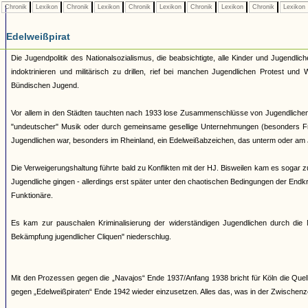
Chronik
Lexikon
Chronik
Lexikon
Chronik
Lexikon
Chronik
Lexikon
Chronik
Lexikon
Edelweißpirat
Die Jugendpolitik des Nationalsozialismus, die beabsichtigte, alle Kinder und Jugendli
indoktrinieren und militärisch zu drillen, rief bei manchen Jugendlichen Protest un
Bündischen Jugend.
Vor allem in den Städten tauchten nach 1933 lose Zusammenschlüsse von Jugendlichen au
"undeutscher" Musik oder durch gemeinsame gesellige Unternehmungen (besonders Fr
Jugendlichen war, besonders im Rheinland, ein Edelweißabzeichen, das unterm oder am
Die Verweigerungshaltung führte bald zu Konflikten mit der HJ. Bisweilen kam es sogar
Jugendliche gingen - allerdings erst später unter den chaotischen Bedingungen der En
Funktionäre.
Es kam zur pauschalen Kriminalisierung der widerständigen Jugendlichen durch die N
Bekämpfung jugendlicher Cliquen" niederschlug.
Mit den Prozessen gegen die „Navajos“ Ende 1937/Anfang 1938 bricht für Köln die Que
gegen „Edelweißpiraten“ Ende 1942 wieder einzusetzen. Alles das, was in der Zwischenze