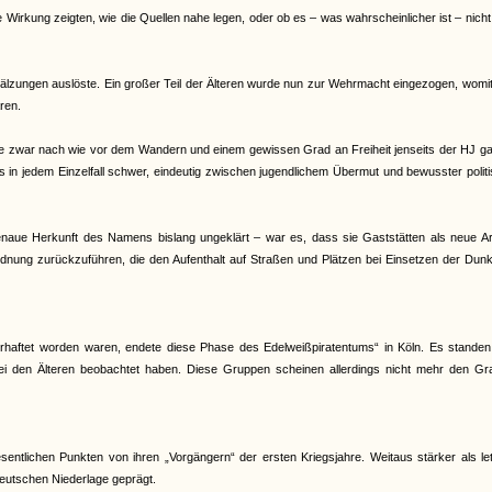
e Wirkung zeigten, wie die Quellen nahe legen, oder ob es – was wahrscheinlicher ist – nich
älzungen auslöste. Ein großer Teil der Älteren wurde nun zur Wehrmacht eingezogen, womit
ren.
e zwar nach wie vor dem Wandern und einem gewissen Grad an Freiheit jenseits der HJ gal
es in jedem Einzelfall schwer, eindeutig zwischen jugendlichem Übermut und bewusster polit
genaue Herkunft des Namens bislang ungeklärt – war es, dass sie Gaststätten als neue Ar
dnung zurückzuführen, die den Aufenthalt auf Straßen und Plätzen bei Einsetzen der Dunk
haftet worden waren, endete diese Phase des Edelweißpiratentums“ in Köln. Es standen
 bei den Älteren beobachtet haben. Diese Gruppen scheinen allerdings nicht mehr den Gr
ntlichen Punkten von ihren „Vorgängern“ der ersten Kriegsjahre. Weitaus stärker als le
eutschen Niederlage geprägt.