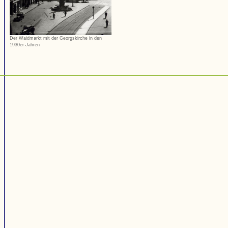
Der Waidmarkt mit der Georgskirche in den
1930er Jahren