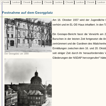
Chronik
Lexikon
Chronik
Lexikon
Chronik
Lexikon
Chronik
Lexikon
Chronik
Lexikon
Festnahme auf dem Georgplatz
Am 16. Oktober 1937 wird der Jugendliche 
verhört und im EL-DE-Haus inhaftiert. In den 
Ein Gestapo-Bericht fasst die Vorwürfe am
Burschen in der letzten Zeit fortgesetzt di
zertrümmert und die Gardinen des Mädchenhei
Ermittlungen zwischen dem 16. und 20. Oktobe
seit einiger Zeit durch ihr herausforderndes 
Der Georgplatz um 1900
Gliederungen der NSDAP hervorgerufen" hätte