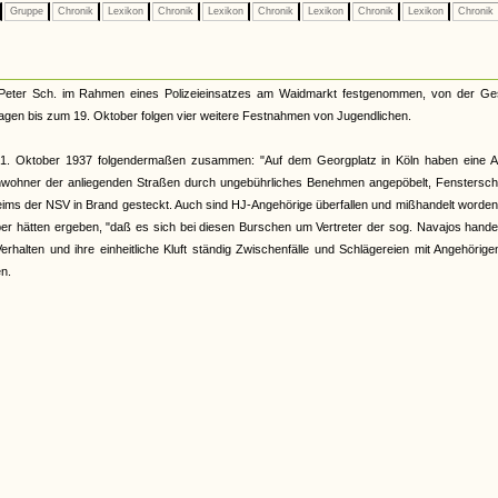
Gruppe
Chronik
Lexikon
Chronik
Lexikon
Chronik
Lexikon
Chronik
Lexikon
Chronik
Peter Sch. im Rahmen eines Polizeieinsatzes am Waidmarkt festgenommen, von der Ge
Tagen bis zum 19. Oktober folgen vier weitere Festnahmen von Jugendlichen.
 21. Oktober 1937 folgendermaßen zusammen: "Auf dem Georgplatz in Köln haben eine A
e Anwohner der anliegenden Straßen durch ungebührliches Benehmen angepöbelt, Fenstersc
ms der NSV in Brand gesteckt. Auch sind HJ-Angehörige überfallen und mißhandelt worden
r hätten ergeben, "daß es sich bei diesen Burschen um Vertreter der sog. Navajos handel
Verhalten und ihre einheitliche Kluft ständig Zwischenfälle und Schlägereien mit Angehörig
n.