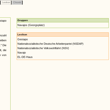
Lexikon
Chronik
Gruppen
stapo
Navajos (Georgsplatz)
Lexikon
nzahl
Gestapo
heiben
Nationalsozialistische Deutsche Arbeiterpartei (NSDAP)
." Die
Nationalsozialistische Volkswohlfahrt (NSV)
t, die
Navajo
en von
EL-DE-Haus