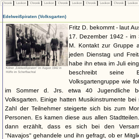
Chronik
Lexikon
Chronik
Lexikon
Chronik
Lexikon
Chronik
Lexikon
Chronik
Lexikon
Edelweißpiraten (Volksgarten)
Fritz D. bekommt - laut A
17. Dezember 1942 - im
M. Kontakt zur Gruppe 
jeden Dienstag und Frei
habe ihn etwa im Juli ei
Kölner „Edelweißpiraten“ im August 1942 in
beschreibt seine 
Höffe im Scherfbachtal
Volksgartengruppe wie fo
im Sommer d. Jrs. etwa 40 Jugendliche bei
Volksgarten. Einige hatten Musikinstrumente bei
Zahl der Teilnehmer steigerte sich bis zum Mo
Personen. Es kamen diese aus allen Stadtteilen
dann erzählt, dass es sich bei den Versa
"Navajos" gehandele und ihn gefragt, ob er Mitgl