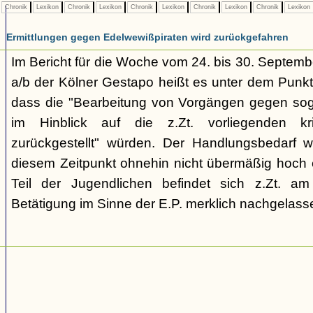
Chronik
Lexikon
Chronik
Lexikon
Chronik
Lexikon
Chronik
Lexikon
Chronik
Lexikon
Ermittlungen gegen Edelwewißpiraten wird zurückgefahren
Im Bericht für die Woche vom 24. bis 30. Septemb
a/b der Kölner Gestapo heißt es unter dem Punkt
dass die "Bearbeitung von Vorgängen gegen sog
im Hinblick auf die z.Zt. vorliegenden kr
zurückgestellt" würden. Der Handlungsbedarf 
diesem Zeitpunkt ohnehin nicht übermäßig hoch e
Teil der Jugendlichen befindet sich z.Zt. a
Betätigung im Sinne der E.P. merklich nachgelasse