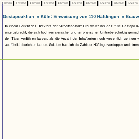
Chronik
Lexikon
Chronik
Lexikon
Chronik
Lexikon
Chronik
Lexikon
Chronik
Lexikon
Gestapoaktion in Köln: Einweisung von 110 Häftlingen in Brauw
In einem Bericht des Direktors der "Arbeitsanstalt" Brauweiler heißt es: "Die Gestapo K
untergebracht, die sich hochverräterischer und terroristischer Umtriebe schuldig gem
der Täter vorführen lassen, als die Anzahl der Inhaftierten noch wesentlich geringe
ausführlich berichten lassen. Seitdem hat sich die Zahl der Häftlinge verdoppelt und nimm