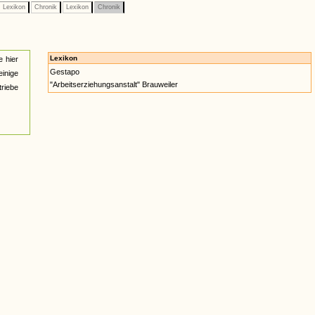
Lexikon
Chronik
Lexikon
Chronik
Lexikon
e hier
Gestapo
einige
"Arbeitserziehungsanstalt" Brauweiler
triebe