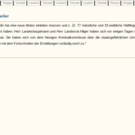
Gruppe
Chronik
Lexikon
Chronik
Lexikon
Chronik
Lexikon
Chronik
Person
Gruppe
eiler
öln hat eine neue Aktion einleiten müssen und z. Zt. 77 männliche und 33 weibliche Häftling
acht haben. Herr Landeshauptmann und Herr Landesrat Hilger haben sich vor einigen Tagen 
r war. Sie haben sich von dem hiesigen Kriminalkommissar über die staatsgefährlichen Um
t mit dem Fortschreiten der Ermittlungen vorläufig noch zu."