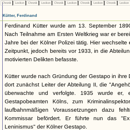
Chronik
Lexikon
Chronik
Lexikon
Chronik
Lexikon
Chronik
Lexikon
Chronik
Lexikon
Kütter, Ferdinand
Ferdinand Kütter wurde am 13. September 1890
Nach Teilnahme am Ersten Weltkrieg war er berei
Jahre bei der Kölner Polizei tätig. Hier wechselt
Zeitpunkt, jedoch bereits vor 1933, in die Abteilung
motivierten Delikten befasste.
Kütter wurde nach Gründung der Gestapo in ihr
dort zunächst Leiter der Abteilung II, die "Angeh
überwachte und verfolgte. 1935 wurde er, ei
Gestapobeamten Kölns, zum Kriminalinspekt
laufbahnmäßigen Voraussetzungen dazu fehl
Kommissar befördert. Er führte nun das "Exe
Leninismus" der Kölner Gestapo.