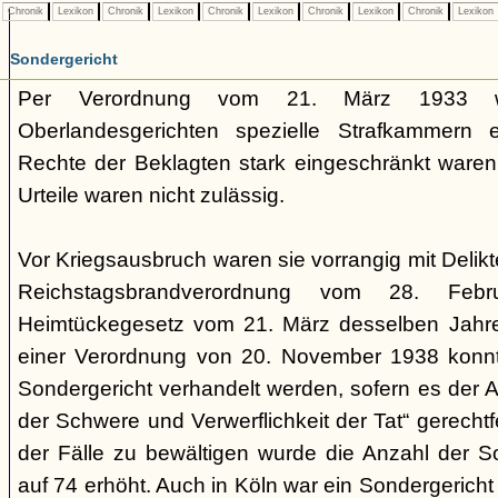
Chronik
Lexikon
Chronik
Lexikon
Chronik
Lexikon
Chronik
Lexikon
Chronik
Lexikon
Sondergericht
Per Verordnung vom 21. März 1933 
Oberlandesgerichten spezielle Strafkammern e
Rechte der Beklagten stark eingeschränkt waren.
Urteile waren nicht zulässig.
Vor Kriegsausbruch waren sie vorrangig mit Deli
Reichstagsbrandverordnung vom 28. Fe
Heimtückegesetz vom 21. März desselben Jahres
einer Verordnung von 20. November 1938 konnte
Sondergericht verhandelt werden, sofern es der 
der Schwere und Verwerflichkeit der Tat“ gerechtf
der Fälle zu bewältigen wurde die Anzahl der 
auf 74 erhöht. Auch in Köln war ein Sondergericht