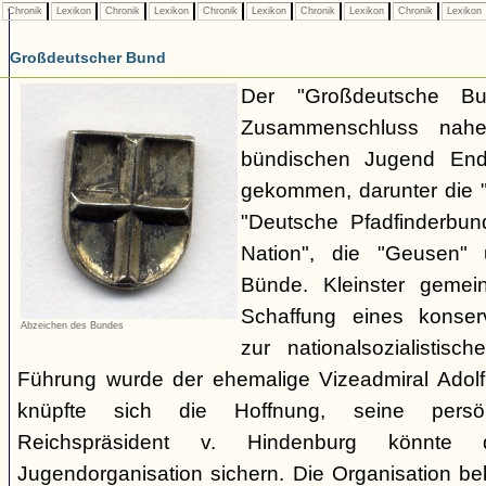
Chronik
Lexikon
Chronik
Lexikon
Chronik
Lexikon
Chronik
Lexikon
Chronik
Lexikon
Großdeutscher Bund
Der "Großdeutsche B
Zusammenschluss nahe
bündischen Jugend En
gekommen, darunter die "
"Deutsche Pfadfinderbund
Nation", die "Geusen" 
Bünde. Kleinster geme
Schaffung eines konser
Abzeichen des Bundes
zur nationalsozialistisc
Führung wurde der ehemalige Vizeadmiral Adolf 
knüpfte sich die Hoffnung, seine persö
Reichspräsident v. Hindenburg könnte 
Jugendorganisation sichern. Die Organisation be