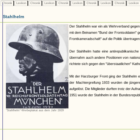
Chronik
Lexikon
Chronik
Lexikon
Chronik
Lexikon
Chronik
Lexikon
Chronik
Lexikon
Stahlhelm
Der Stahlhelm war ein als Wehrverband gegen 
mit dem Beinamen "Bund der Frontsoldaten" geg
Frontkameradschaft" auf die Politik übertragen
Der Stahlhelm hatte eine antirepublikanisch
übernahm auch andere Positionen von national
richtete sich gegen den "überstaatlichen" Kat
Mit der Harzburger Front ging der Stahlhelm e
der Machtergreifung 1933 wurden die jüngeren
aufgelöst. Die Mitglieder durften trotz der Auf
1951 wurde der Stahlhelm in der Bundesrepubli
"Stahlhelm"-Werbeplakat aus dem Jahr 1929