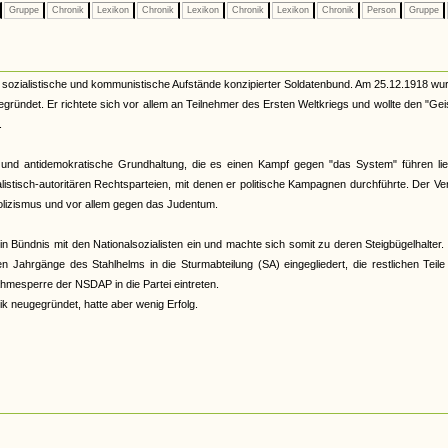
Gruppe
Chronik
Lexikon
Chronik
Lexikon
Chronik
Lexikon
Chronik
Person
Gruppe
sozialistische und kommunistische Aufstände konzipierter Soldatenbund. Am 25.12.1918 wu
ründet. Er richtete sich vor allem an Teilnehmer des Ersten Weltkriegs und wollte den "Gei
.
e und antidemokratische Grundhaltung, die es einen Kampf gegen "das System" führen lie
istisch-autoritären Rechtsparteien, mit denen er politische Kampagnen durchführte. Der V
holizismus und vor allem gegen das Judentum.
in Bündnis mit den Nationalsozialisten ein und machte sich somit zu deren Steigbügelhalter
 Jahrgänge des Stahlhelms in die Sturmabteilung (SA) eingegliedert, die restlichen Teil
nahmesperre der NSDAP in die Partei eintreten.
k neugegründet, hatte aber wenig Erfolg.