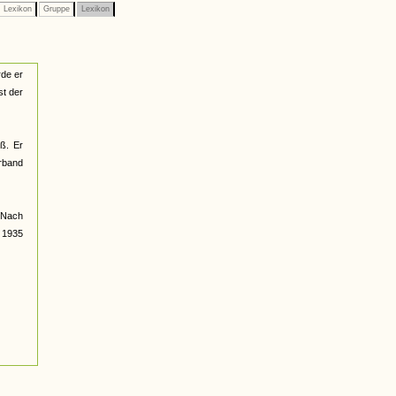
Lexikon
Gruppe
Lexikon
rde er
st der
ß. Er
erband
. Nach
e 1935