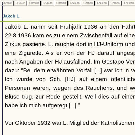
Chronik
Lexikon
Chronik
Lexikon
Chronik
Lexikon
Chronik
Lexikon
Chronik
Lexikon
Jakob L.
Jakob L. nahm seit Frühjahr 1936 an den Fahrt
22.8.1936 kam es zu einem Zwischenfall auf eine
Zirkus gastierte. L. rauchte dort in HJ-Uniform u
eine Zigarette. Als er von der HJ darauf ange
nach Angaben der HJ ausfallend. Im Gestapo-Verh
dazu: "Bei dem erwähnten Vorfall [...] war ich in
Ich wurde von Sch. [HJ] auf einem öffentlich
Personen waren, wegen des Rauchens, und wei
Bluse trug, zur Rede gestellt. Weil dies auf eine
habe ich mich aufgeregt [...]."
Vor Oktober 1932 war L. Mitglied der Katholischen