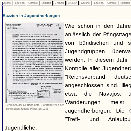
Chronik
Lexikon
Chronik
Lexikon
Chronik
Lexikon
Chronik
Lexikon
Chronik
Lexikon
Razzien in Jugendherbergen
Wie schon in den Jahre
anlässlich der Pfingstt
von bündischen und son
Jugendgruppen überw
werden. In diesem Jahr 
Kontrolle aller Jugendhe
"Reichsverband deuts
angeschlossen sind. Ille
etwa die Navajos, ü
Wanderungen meist 
Schreiben der Gestapo betr. „Fahrtenbetrieb der
Bündischen Jugend Pfingsten 1938“
Jugendherbergen. Die 
"Treff- und Anlaufp
Jugendliche.