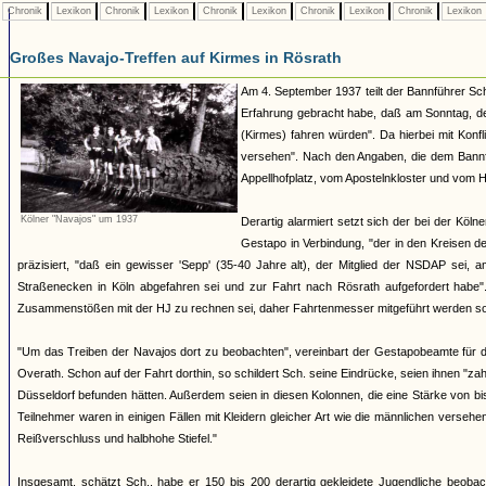
Chronik
Lexikon
Chronik
Lexikon
Chronik
Lexikon
Chronik
Lexikon
Chronik
Lexikon
Großes Navajo-Treffen auf Kirmes in Rösrath
Am 4. September 1937 teilt der Bannführer Sch
Erfahrung gebracht habe, daß am Sonntag, de
(Kirmes) fahren würden". Da hierbei mit Konfl
versehen". Nach den Angaben, die dem Bannf
Appellhofplatz, vom Apostelnkloster und vom H
Kölner "Navajos" um 1937
Derartig alarmiert setzt sich der bei der Kö
Gestapo in Verbindung, "der in den Kreisen d
präzisiert, "daß ein gewisser 'Sepp' (35-40 Jahre alt), der Mitglied der NSDAP sei,
Straßenecken in Köln abgefahren sei und zur Fahrt nach Rösrath aufgefordert habe"
Zusammenstößen mit der HJ zu rechnen sei, daher Fahrtenmesser mitgeführt werden sol
"Um das Treiben der Navajos dort zu beobachten", vereinbart der Gestapobeamte für 
Overath. Schon auf der Fahrt dorthin, so schildert Sch. seine Eindrücke, seien ihnen "
Düsseldorf befunden hätten. Außerdem seien in diesen Kolonnen, die eine Stärke von b
Teilnehmer waren in einigen Fällen mit Kleidern gleicher Art wie die männlichen vers
Reißverschluss und halbhohe Stiefel."
Insgesamt, schätzt Sch., habe er 150 bis 200 derartig gekleidete Jugendliche beoba