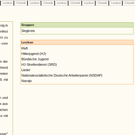
Lexikon
Chronik
Lexikon
Chronik
Lexikon
Chronik
Lexikon
Chronik
Lexikon
Chroni
Gruppen
sig in
Singkreis
nfest
ern zu
Lexikon
n vom
Kluft
Hitlerjugend (HJ)
Bündische Jugend
nn der
HJ-Streifendienst (SRD)
gehend
Lieder
annten
Nationalsozialistische Deutsche Arbeiterpartei (NSDAP)
ß mit
Navajo
h und
os aus
lichen
ke mit
sser"