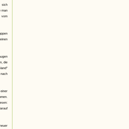
 sich
be man
d vom
ruppen
meinen
 Augen
n, die
land"
e nach
 einer
ommen.
lesen:
arauf
 neuer