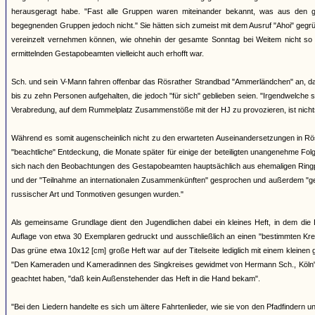
herausgeragt habe. "Fast alle Gruppen waren miteinander bekannt, was aus den g
begegnenden Gruppen jedoch nicht." Sie hätten sich zumeist mit dem Ausruf "Ahoi" gegr
vereinzelt vernehmen können, wie ohnehin der gesamte Sonntag bei Weitem nicht so
ermittelnden Gestapobeamten vielleicht auch erhofft war.
Sch. und sein V-Mann fahren offenbar das Rösrather Strandbad "Ammerländchen" an, das a
bis zu zehn Personen aufgehalten, die jedoch "für sich" geblieben seien. "Irgendwelche
Verabredung, auf dem Rummelplatz Zusammenstöße mit der HJ zu provozieren, ist nich
Während es somit augenscheinlich nicht zu den erwarteten Auseinandersetzungen in Rö
"beachtliche" Entdeckung, die Monate später für einige der beteiligten unangenehme F
sich nach den Beobachtungen des Gestapobeamten hauptsächlich aus ehemaligen Ringpf
und der "Teilnahme an internationalen Zusammenkünften" gesprochen und außerdem "geme
russischer Art und Tonmotiven gesungen wurden."
Als gemeinsame Grundlage dient den Jugendlichen dabei ein kleines Heft, in dem die 
Auflage von etwa 30 Exemplaren gedruckt und ausschließlich an einen "bestimmten Kreis
Das grüne etwa 10x12 [cm] große Heft war auf der Titelseite lediglich mit einem kleinen
"Den Kameraden und Kameradinnen des Singkreises gewidmet von Hermann Sch., Köln". 
geachtet haben, "daß kein Außenstehender das Heft in die Hand bekam".
"Bei den Liedern handelte es sich um ältere Fahrtenlieder, wie sie von den Pfadfinder