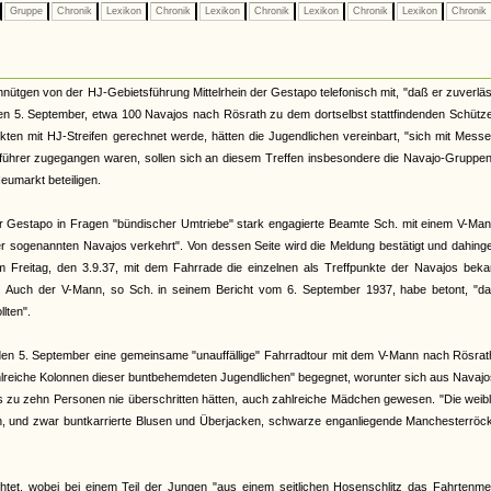
Gruppe
Chronik
Lexikon
Chronik
Lexikon
Chronik
Lexikon
Chronik
Lexikon
Chronik
nütgen von der HJ-Gebietsführung Mittelrhein der Gestapo telefonisch mit, "daß er zuverläs
n 5. September, etwa 100 Navajos nach Rösrath zu dem dortselbst stattfindenden Schütze
ikten mit HJ-Streifen gerechnet werde, hätten die Jugendlichen vereinbart, "sich mit Mess
ührer zugegangen waren, sollen sich an diesem Treffen insbesondere die Navajo-Gruppe
eumarkt beteiligen.
lner Gestapo in Fragen "bündischer Umtriebe" stark engagierte Beamte Sch. mit einem V-Ma
er sogenannten Navajos verkehrt". Von dessen Seite wird die Meldung bestätigt und dahin
 am Freitag, den 3.9.37, mit dem Fahrrade die einzelnen als Treffpunkte der Navajos bek
. Auch der V-Mann, so Sch. in seinem Bericht vom 6. September 1937, habe betont, "da
lten".
den 5. September eine gemeinsame "unauffällige" Fahrradtour mit dem V-Mann nach Rösrat
zahlreiche Kolonnen dieser buntbehemdeten Jugendlichen" begegnet, worunter sich aus Navaj
is zu zehn Personen nie überschritten hätten, auch zahlreiche Mädchen gewesen. "Die weib
ehen, und zwar buntkarrierte Blusen und Überjacken, schwarze enganliegende Manchesterröc
chtet, wobei bei einem Teil der Jungen "aus einem seitlichen Hosenschlitz das Fahrtenme