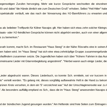
egenseitigen Zurufen hervorging. Mehr wie kurze Gespräche wechselten die einzelnen
üßt und dabei "die Hände ähnlich wie zum Deutschen Gruß" erhoben. Selbst "Heil Hitler" ha
 spektakulär verläuft, wie das nach der Vorwarnung des HJ-Bannführers zu erwarten un
ls beliebter Treffpunkt für Kölner Navajos gilt. Hier haben sich etwa zehn solcher Kleing
 staats- oder HJ-feindlichen Gespräche können nicht abgehört werden, auch von einer allge
ts zu bemerken."
srath kommt, macht Sch. im Restaurant "Haus Steeg" in der Nähe Rösraths eine in seinen
olgen haben wird. Im "Haus Steeg" hat sich eine etwa zehnköpfige Gruppe zusammengefunde
adfindern zusammen setzte. Die Jugendlichen haben sich über "frühere Fahrten in das Aus
insame Lieder mit Gitarrenbegleitung angestimmt". "Hierbei waren auch einige Lieder, di
Lieder abgedruckt waren. Dieses Liederbuch, so konnte Sch. ermitteln, sei vor kurzem in
" verteilt worden. "Es gelang mir, dieses sorgfältig aufbewahrte Heft in die Hand zu bek
 grünen Kreis versehen, in dem ein 'S' verzeichnet war." Auf der Umschlaginnenseite war zu 
Als besonders auffällig empfand es Sch., dass die im "Haus Steeg" anwesenden Navajos d
n und der bündischen Jugend gesungen wurden." Am Heftende sind freie Seiten zum Eintragen