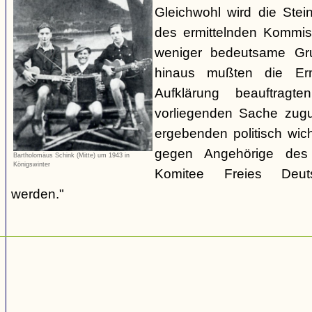
Gleichwohl wird die Stei
des ermittelnden Kommiss
weniger bedeutsame Gru
hinaus mußten die Erm
Aufklärung beauftrag
vorliegenden Sache zugu
ergebenden politisch wic
gegen Angehörige des 
Bartholomäus Schink (Mitte) um 1943 in
Königswinter
Komitee Freies Deutsc
werden."