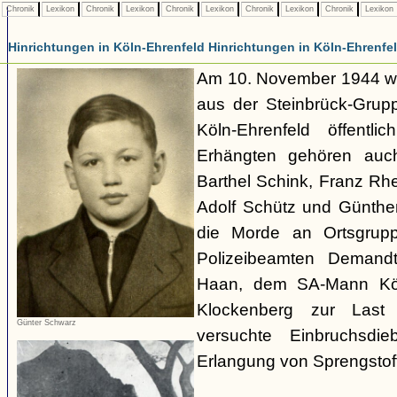
Chronik
Lexikon
Chronik
Lexikon
Chronik
Lexikon
Chronik
Lexikon
Chronik
Lexikon
Hinrichtungen in Köln-Ehrenfeld Hinrichtungen in Köln-Ehrenfe
Am 10. November 1944 w
aus der Steinbrück-Grupp
Köln-Ehrenfeld öffentli
Erhängten gehören auch
Barthel Schink, Franz Rh
Adolf Schütz und Günthe
die Morde an Ortsgrupp
Polizeibeamten Demandt
Haan, dem SA-Mann Kö
Klockenberg zur Last
Günter Schwarz
versuchte Einbruchsdi
Erlangung von Sprengstoff