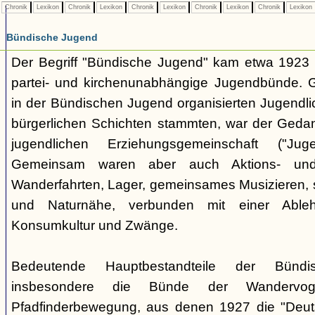
Chronik
Lexikon
Chronik
Lexikon
Chronik
Lexikon
Chronik
Lexikon
Chronik
Lexikon
Bündische Jugend
Der Begriff "Bündische Jugend" kam etwa 1923 a
partei- und kirchenunabhängige Jugendbünde.
in der Bündischen Jugend organisierten Jugendli
bürgerlichen Schichten stammten, war der Geda
jugendlichen Erziehungsgemeinschaft ("Jug
Gemeinsam waren aber auch Aktions- und
Wanderfahrten, Lager, gemeinsames Musizieren, s
und Naturnähe, verbunden mit einer Ableh
Konsumkultur und Zwänge.
Bedeutende Hauptbestandteile der Bünd
insbesondere die Bünde der Wandervo
Pfadfinderbewegung, aus denen 1927 die "Deuts