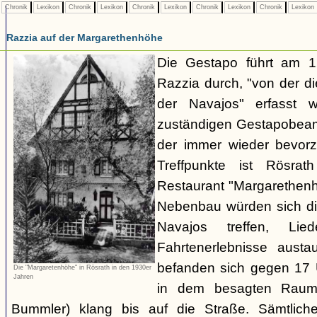
Chronik
Lexikon
Chronik
Lexikon
Chronik
Lexikon
Chronik
Lexikon
Chronik
Lexikon
Razzia auf der Margarethenhöhe
Die Gestapo führt am 
Razzia durch, "von der d
der Navajos" erfasst 
zuständigen Gestapobeamt
der immer wieder bevor
Treffpunkte ist Rösra
Restaurant "Margarethenh
Nebenbau würden sich di
Navajos treffen, Li
Fahrtenerlebnisse austa
befanden sich gegen 17 
Die "Margaretenhöhe" in Rösrath in den 1930er
Jahren
in dem besagten Raum.
Bummler) klang bis auf die Straße. Sämtlich