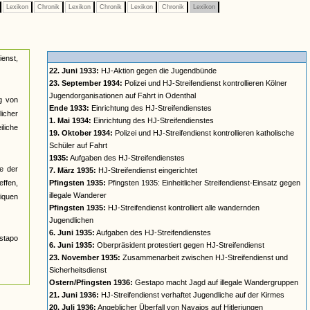
Lexikon
Chronik
Lexikon
Chronik
Lexikon
Chronik
Lexikon
ienst,
22. Juni 1933:
HJ-Aktion gegen die Jugendbünde
23. September 1934:
Polizei und HJ-Streifendienst kontrollieren Kölner
Jugendorganisationen auf Fahrt in Odenthal
ng von
Ende 1933:
Einrichtung des HJ-Streifendienstes
icher
1. Mai 1934:
Einrichtung des HJ-Streifendienstes
liche
19. Oktober 1934:
Polizei und HJ-Streifendienst kontrollieren katholische
Schüler auf Fahrt
1935:
Aufgaben des HJ-Streifendienstes
e der
7. März 1935:
HJ-Streifendienst eingerichtet
effen,
Pfingsten 1935:
Pfingsten 1935: Einheitlicher Streifendienst-Einsatz gegen
illegale Wanderer
iquen
Pfingsten 1935:
HJ-Streifendienst kontrolliert alle wandernden
Jugendlichen
6. Juni 1935:
Aufgaben des HJ-Streifendienstes
stapo
6. Juni 1935:
Oberpräsident protestiert gegen HJ-Streifendienst
23. November 1935:
Zusammenarbeit zwischen HJ-Streifendienst und
Sicherheitsdienst
Ostern/Pfingsten 1936:
Gestapo macht Jagd auf illegale Wandergruppen
21. Juni 1936:
HJ-Streifendienst verhaftet Jugendliche auf der Kirmes
20. Juli 1936:
Angeblicher Überfall von Navajos auf Hitlerjungen