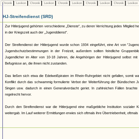
Chronik
Lexikon
Chronik
Lexikon
Chronik
Lexikon
Chronik
Lexikon
Chronik
Lexikon
HJ-Streifendienst (SRD)
Zur Hitlerjugend gehörten verschiedene „Dienste“, zu deren Verrichtung jedes Mitglied 
in der Kriegszeit auch der „Jugenddienst“.
Der Streifendienst der Hitlerjugend wurde schon 1934 eingeführt, eine Art von "Jugendpo
Jugendschutzbestimmungen in der Freizeit, außerdem sollten feindliche Gruppenb
Jugendlicher im Alter von 10-18 Jahren, die Angehörigen der Hitlerjugend selbst mi
Befugnisse an, die ihnen nicht zustanden.
Das ließen sich etwa die Edelweißpiraten im Rhein-Ruhrgebiet nicht gefallen, somit
Konflikt durch das schwammig formulierte Verbot der Weiterführung der Bündischen Ju
Singen usw. dadurch in einen Generalverdacht geriet. In zahlreichen Fällen brachte
regelrecht hervor.
Durch den Streifendienst war die Hitlerjugend eine maßgebliche Institution soziale
weitergab. Im Lauf weiterer Ermittlungen erwies sich oftmals ihre Übertriebenheit, oftmal