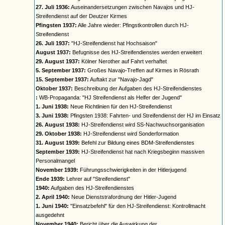
27. Juli 1936:
Auseinandersetzungen zwischen Navajos und HJ-
Streifendienst auf der Deutzer Kirmes
Pfingsten 1937:
Alle Jahre wieder: Pfingstkontrollen durch HJ-
Streifendienst
26. Juli 1937:
"HJ-Streifendienst hat Hochsaison"
August 1937:
Befugnisse des HJ-Streifendienstes werden erweitert
29. August 1937:
Kölner Nerother auf Fahrt verhaftet
5. September 1937:
Großes Navajo-Treffen auf Kirmes in Rösrath
15. September 1937:
Auftakt zur "Navajo-Jagd"
Oktober 1937:
Beschreibung der Aufgaben des HJ-Streifendienstes
:
WB-Propaganda: "HJ Streifendienst als Helfer der Jugend"
1. Juni 1938:
Neue Richtlinien für den HJ-Streifendienst
3. Juni 1938:
Pfingsten 1938: Fahrten- und Streifendienst der HJ im Einsatz
26. August 1938:
HJ-Streifendienst wird SS-Nachwuchsorganisation
29. Oktober 1938:
HJ-Streifendienst wird Sonderformation
31. August 1939:
Befehl zur Bildung eines BDM-Streifendienstes
September 1939:
HJ-Streifendienst hat nach Kriegsbeginn massiven
Personalmangel
November 1939:
Führungsschwierigkeiten in der Hitlerjugend
Ende 1939:
Lehrer auf "Streifendienst"
1940:
Aufgaben des HJ-Streifendienstes
2. April 1940:
Neue Dienststrafordnung der Hitler-Jugend
1. Juni 1940:
"Einsatzbefehl" für den HJ-Streifendienst: Kontrollmacht
ausgedehnt
November 1940:
Bericht über die Auswirkung der