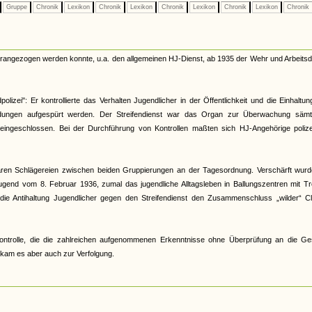
Gruppe
Chronik
Lexikon
Chronik
Lexikon
Chronik
Lexikon
Chronik
Lexikon
Chronik
herangezogen werden konnte, u.a. den allgemeinen HJ-Dienst, ab 1935 der Wehr und Arbeitsd
lizei": Er kontrollierte das Verhalten Jugendlicher in der Öffentlichkeit und die Einhaltu
ildungen aufgespürt werden. Der Streifendienst war das Organ zur Überwachung sämtl
t eingeschlossen. Bei der Durchführung von Kontrollen maßten sich HJ-Angehörige polizei
 waren Schlägereien zwischen beiden Gruppierungen an der Tagesordnung. Verschärft wurd
gend vom 8. Februar 1936, zumal das jugendliche Alltagsleben in Ballungszentren mit Tr
 die Antihaltung Jugendlicher gegen den Streifendienst den Zusammenschluss „wilder“ Cl
r Kontrolle, die die zahlreichen aufgenommenen Erkenntnisse ohne Überprüfung an die Ge
s kam es aber auch zur Verfolgung.