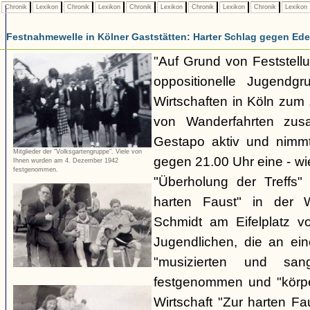
Chronik
Lexikon
Chronik
Lexikon
Chronik
Lexikon
Chronik
Lexikon
Chronik
Lexikon
Festnahmewelle in Kölner Gaststätten: Harter Schlag gegen Ede
"Auf Grund von Feststellu
oppositionelle Jugendg
Wirtschaften in Köln zu
von Wanderfahrten zus
Gestapo aktiv und nim
Mitglieder der "Volksgartengruppe". Viele von
gegen 21.00 Uhr eine - wi
Ihnen wurden am 4. Dezember 1942
festgenommen.
"Überholung der Treffs"
harten Faust" in der 
Schmidt am Eifelplatz v
Jugendlichen, die an ein
"musizierten und san
festgenommen und "körper
Wirtschaft "Zur harten F