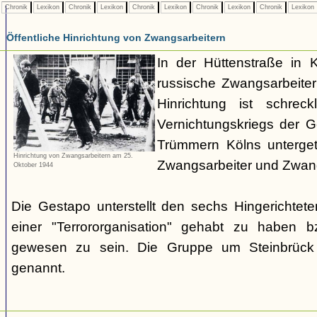
Chronik
Lexikon
Chronik
Lexikon
Chronik
Lexikon
Chronik
Lexikon
Chronik
Lexikon
Öffentliche Hinrichtung von Zwangsarbeitern
In der Hüttenstraße in 
russische Zwangsarbeiter 
Hinrichtung ist schrec
Vernichtungskriegs der 
Trümmern Kölns unterge
Hinrichtung von Zwangsarbeitern am 25.
Zwangsarbeiter und Zwang
Oktober 1944
Die Gestapo unterstellt den sechs Hingerichte
einer "Terrororganisation" gehabt zu haben bz
gewesen zu sein. Die Gruppe um Steinbrück w
genannt.