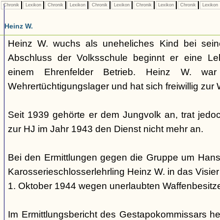
Chronik
Lexikon
Chronik
Lexikon
Chronik
Lexikon
Chronik
Lexikon
Chronik
Lexikon
Heinz W.
Heinz W. wuchs als uneheliches Kind bei sein
Abschluss der Volksschule beginnt er eine Leh
einem Ehrenfelder Betrieb. Heinz W. w
Wehrertüchtigungslager und hat sich freiwillig zu
Seit 1939 gehörte er dem Jungvolk an, trat jed
zur HJ im Jahr 1943 den Dienst nicht mehr an.
Bei den Ermittlungen gegen die Gruppe um Hans S
Karosserieschlosserlehrling Heinz W. in das Visie
1. Oktober 1944 wegen unerlaubten Waffenbesit
Im Ermittlungsbericht des Gestapokommissars hei