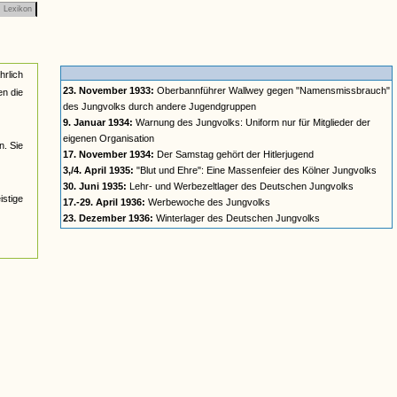
Lexikon
hrlich
23. November 1933:
Oberbannführer Wallwey gegen "Namensmissbrauch"
en die
des Jungvolks durch andere Jugendgruppen
9. Januar 1934:
Warnung des Jungvolks: Uniform nur für Mitglieder der
eigenen Organisation
. Sie
17. November 1934:
Der Samstag gehört der Hitlerjugend
3,/4. April 1935:
"Blut und Ehre": Eine Massenfeier des Kölner Jungvolks
30. Juni 1935:
Lehr- und Werbezeltlager des Deutschen Jungvolks
istige
17.-29. April 1936:
Werbewoche des Jungvolks
23. Dezember 1936:
Winterlager des Deutschen Jungvolks