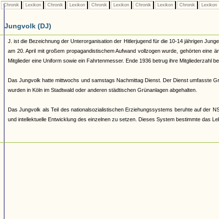
Chronik
Lexikon
Chronik
Lexikon
Chronik
Lexikon
Chronik
Lexikon
Chronik
Lexikon
Jungvolk (DJ)
J. ist die Bezeichnung der Unterorganisation der Hitlerjugend für die 10-14 jährigen Jung
am 20. April mit großem propagandistischem Aufwand vollzogen wurde, gehörten eine ä
Mitglieder eine Uniform sowie ein Fahrtenmesser. Ende 1936 betrug ihre Mitgliederzahl b
Das Jungvolk hatte mittwochs und samstags Nachmittag Dienst. Der Dienst umfasste G
wurden in Köln im Stadtwald oder anderen städtischen Grünanlagen abgehalten.
Das Jungvolk als Teil des nationalsozialistischen Erziehungssystems beruhte auf der NS-
und intellektuelle Entwicklung des einzelnen zu setzen. Dieses System bestimmte das Leb