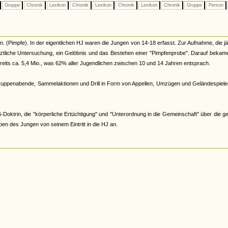
Gruppe
Chronik
Lexikon
Chronik
Lexikon
Chronik
Lexikon
Chronik
Gruppe
Person
en. (Pimpfe). In der eigentlichen HJ waren die Jungen von 14-18 erfasst. Zur Aufnahme, die jä
rztliche Untersuchung, ein Gelöbnis und das Bestehen einer "Pimpfenprobe". Darauf bekam
ereits ca. 5,4 Mio., was 62% aller Jugendlichen zwischen 10 und 14 Jahren entsprach.
ruppenabende, Sammelaktionen und Drill in Form von Appellen, Umzügen und Geländespielen
Doktrin, die "körperliche Ertüchtigung" und "Unterordnung in die Gemeinschaft" über die ge
en des Jungen von seinem Eintritt in die HJ an.