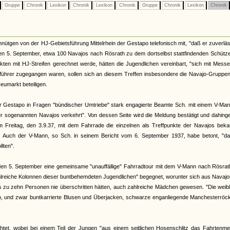
Gruppe
Chronik
Lexikon
Chronik
Lexikon
Chronik
Gruppe
Chronik
Lexikon
Chronik
nütgen von der HJ-Gebietsführung Mittelrhein der Gestapo telefonisch mit, "daß er zuverläs
n 5. September, etwa 100 Navajos nach Rösrath zu dem dortselbst stattfindenden Schütze
ikten mit HJ-Streifen gerechnet werde, hätten die Jugendlichen vereinbart, "sich mit Mess
ührer zugegangen waren, sollen sich an diesem Treffen insbesondere die Navajo-Gruppe
eumarkt beteiligen.
lner Gestapo in Fragen "bündischer Umtriebe" stark engagierte Beamte Sch. mit einem V-Ma
er sogenannten Navajos verkehrt". Von dessen Seite wird die Meldung bestätigt und dahin
 am Freitag, den 3.9.37, mit dem Fahrrade die einzelnen als Treffpunkte der Navajos bek
. Auch der V-Mann, so Sch. in seinem Bericht vom 6. September 1937, habe betont, "da
lten".
den 5. September eine gemeinsame "unauffällige" Fahrradtour mit dem V-Mann nach Rösrat
zahlreiche Kolonnen dieser buntbehemdeten Jugendlichen" begegnet, worunter sich aus Navaj
is zu zehn Personen nie überschritten hätten, auch zahlreiche Mädchen gewesen. "Die weib
ehen, und zwar buntkarrierte Blusen und Überjacken, schwarze enganliegende Manchesterröc
chtet, wobei bei einem Teil der Jungen "aus einem seitlichen Hosenschlitz das Fahrtenme