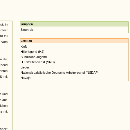
Gruppen
sig in
Singkreis
nfest
ern zu
Lexikon
n vom
Kluft
Hitlerjugend (HJ)
Bündische Jugend
nn der
HJ-Streifendienst (SRD)
gehend
Lieder
annten
Nationalsozialistische Deutsche Arbeiterpartei (NSDAP)
ß mit
Navajo
h und
os aus
lichen
ke mit
sser"