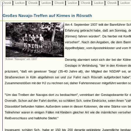
Chronik
Lexikon
Chronik
Lexikon
Chronik
Lexikon
Chronik
Lexikon
Chronik
Lexikon
Großes Navajo-Treffen auf Kirmes in Rösrath
Am 4. September 1937 teilt der Bannführer Sch
Erfahrung gebracht habe, daß am Sonntag, de
(Kirmes) fahren würden". Da hierbei mit Konfl
versehen". Nach den Angaben, die dem Bannf
Appellhofplatz, vom Apostelnkloster und vom H
Kölner "Navajos" um 1937
Derartig alarmiert setzt sich der bei der Kö
Gestapo in Verbindung, "der in den Kreisen d
präzisiert, "daß ein gewisser 'Sepp' (35-40 Jahre alt), der Mitglied der NSDAP sei,
Straßenecken in Köln abgefahren sei und zur Fahrt nach Rösrath aufgefordert habe"
Zusammenstößen mit der HJ zu rechnen sei, daher Fahrtenmesser mitgeführt werden sol
"Um das Treiben der Navajos dort zu beobachten", vereinbart der Gestapobeamte für 
Overath. Schon auf der Fahrt dorthin, so schildert Sch. seine Eindrücke, seien ihnen "
Düsseldorf befunden hätten. Außerdem seien in diesen Kolonnen, die eine Stärke von b
Teilnehmer waren in einigen Fällen mit Kleidern gleicher Art wie die männlichen vers
Reißverschluss und halbhohe Stiefel."
Insgesamt, schätzt Sch., habe er 150 bis 200 derartig gekleidete Jugendliche beoba