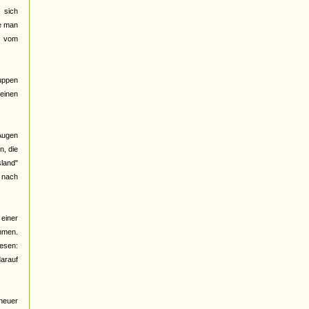
 sich
be man
d vom
ruppen
meinen
 Augen
n, die
land"
e nach
 einer
ommen.
lesen:
arauf
 neuer