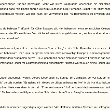
egenseitigen Zurufen hervorging. Mehr wie kurze Gespräche wechselten die einzelnen
üßt und dabei "die Hände ähnlich wie zum Deutschen Gruß" erhoben. Selbst "Heil Hitler" ha
 spektakulär verläuft, wie das nach der Vorwarnung des HJ-Bannführers zu erwarten un
ls beliebter Treffpunkt für Kölner Navajos gilt. Hier haben sich etwa zehn solcher Kleing
 staats- oder HJ-feindlichen Gespräche können nicht abgehört werden, auch von einer allge
ts zu bemerken."
srath kommt, macht Sch. im Restaurant "Haus Steeg" in der Nähe Rösraths eine in seinen
olgen haben wird. Im "Haus Steeg" hat sich eine etwa zehnköpfige Gruppe zusammengefunde
adfindern zusammen setzte. Die Jugendlichen haben sich über "frühere Fahrten in das Aus
insame Lieder mit Gitarrenbegleitung angestimmt". "Hierbei waren auch einige Lieder, di
Lieder abgedruckt waren. Dieses Liederbuch, so konnte Sch. ermitteln, sei vor kurzem in
" verteilt worden. "Es gelang mir, dieses sorgfältig aufbewahrte Heft in die Hand zu bek
 grünen Kreis versehen, in dem ein 'S' verzeichnet war." Auf der Umschlaginnenseite war zu 
Als besonders auffällig empfand es Sch., dass die im "Haus Steeg" anwesenden Navajos d
n und der bündischen Jugend gesungen wurden." Am Heftende sind freie Seiten zum Eintragen