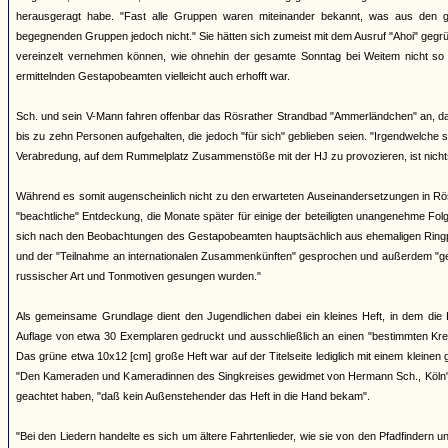
herausgeragt habe. "Fast alle Gruppen waren miteinander bekannt, was aus den g
begegnenden Gruppen jedoch nicht." Sie hätten sich zumeist mit dem Ausruf "Ahoi" gegr
vereinzelt vernehmen können, wie ohnehin der gesamte Sonntag bei Weitem nicht so
ermittelnden Gestapobeamten vielleicht auch erhofft war.
Sch. und sein V-Mann fahren offenbar das Rösrather Strandbad "Ammerländchen" an, das a
bis zu zehn Personen aufgehalten, die jedoch "für sich" geblieben seien. "Irgendwelche
Verabredung, auf dem Rummelplatz Zusammenstöße mit der HJ zu provozieren, ist nich
Während es somit augenscheinlich nicht zu den erwarteten Auseinandersetzungen in Rö
"beachtliche" Entdeckung, die Monate später für einige der beteiligten unangenehme F
sich nach den Beobachtungen des Gestapobeamten hauptsächlich aus ehemaligen Ringpf
und der "Teilnahme an internationalen Zusammenkünften" gesprochen und außerdem "geme
russischer Art und Tonmotiven gesungen wurden."
Als gemeinsame Grundlage dient den Jugendlichen dabei ein kleines Heft, in dem die 
Auflage von etwa 30 Exemplaren gedruckt und ausschließlich an einen "bestimmten Kreis
Das grüne etwa 10x12 [cm] große Heft war auf der Titelseite lediglich mit einem kleinen
"Den Kameraden und Kameradinnen des Singkreises gewidmet von Hermann Sch., Köln". 
geachtet haben, "daß kein Außenstehender das Heft in die Hand bekam".
"Bei den Liedern handelte es sich um ältere Fahrtenlieder, wie sie von den Pfadfinder