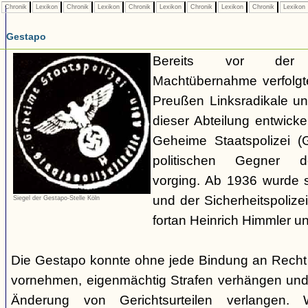
Chronik
Lexikon
Chronik
Lexikon
Chronik
Lexikon
Chronik
Lexikon
Chronik
Lexikon
Gestapo
Bereits vor der nat
Machtübernahme verfolgte 
Preußen Linksradikale u
dieser Abteilung entwicke
Geheime Staatspolizei (
politischen Gegner de
vorging. Ab 1936 wurde si
und der Sicherheitspolize
Siegel der Gestapo-Stelle Köln
fortan Heinrich Himmler u
Die Gestapo konnte ohne jede Bindung an Rech
vornehmen, eigenmächtig Strafen verhängen und
Änderung von Gerichtsurteilen verlangen. Wi