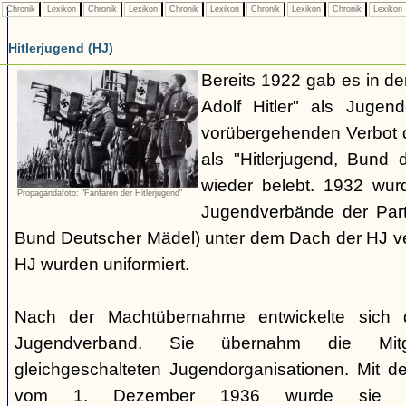
Chronik
Lexikon
Chronik
Lexikon
Chronik
Lexikon
Chronik
Lexikon
Chronik
Lexikon
Hitlerjugend (HJ)
Bereits 1922 gab es in 
Adolf Hitler" als Jugen
vorübergehenden Verbot d
als "Hitlerjugend, Bund 
wieder belebt. 1932 wurd
Propagandafoto: "Fanfaren der Hitlerjugend"
Jugendverbände der Part
Bund Deutscher Mädel) unter dem Dach der HJ vere
HJ wurden uniformiert.
Nach der Machtübernahme entwickelte sich 
Jugendverband. Sie übernahm die Mitgl
gleichgeschalteten Jugendorganisationen. Mit 
vom 1. Dezember 1936 wurde sie zu