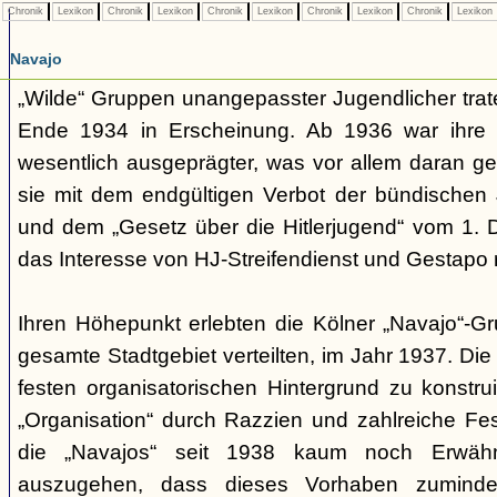
Chronik
Lexikon
Chronik
Lexikon
Chronik
Lexikon
Chronik
Lexikon
Chronik
Lexikon
Navajo
„Wilde“ Gruppen unangepasster Jugendlicher trate
Ende 1934 in Erscheinung. Ab 1936 war ihre 
wesentlich ausgeprägter, was vor allem daran ge
sie mit dem endgültigen Verbot der bündischen
und dem „Gesetz über die Hitlerjugend“ vom 1. 
das Interesse von HJ-Streifendienst und Gestapo 
Ihren Höhepunkt erlebten die Kölner „Navajo“-Gr
gesamte Stadtgebiet verteilten, im Jahr 1937. Di
festen organisatorischen Hintergrund zu konstru
„Organisation“ durch Razzien und zahlreiche F
die „Navajos“ seit 1938 kaum noch Erwähn
auszugehen, dass dieses Vorhaben zumindes