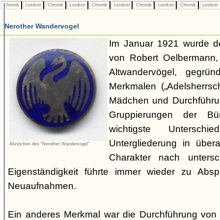
Chronik
Lexikon
Chronik
Lexikon
Chronik
Lexikon
Chronik
Lexikon
Chronik
Lexikon
Nerother Wandervogel
Im Januar 1921 wurde d
von Robert Oelbermann, 
Altwandervögel, gegrün
Merkmalen („Adelsherrsc
Mädchen und Durchführu
Gruppierungen der Bü
wichtigste Untersc
Untergliederung in über
Abzeichen des "Nerother Wandervogel"
Charakter nach untersc
Eigenständigkeit führte immer wieder zu Abs
Neuaufnahmen.
Ein anderes Merkmal war die Durchführung von 