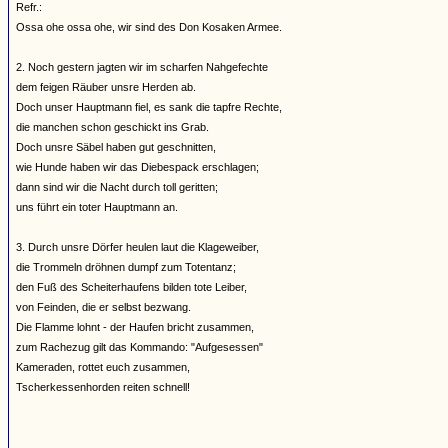
Refr.:
Ossa ohe ossa ohe, wir sind des Don Kosaken Armee.
2. Noch gestern jagten wir im scharfen Nahgefechte
dem feigen Räuber unsre Herden ab.
Doch unser Hauptmann fiel, es sank die tapfre Rechte,
die manchen schon geschickt ins Grab.
Doch unsre Säbel haben gut geschnitten,
wie Hunde haben wir das Diebespack erschlagen;
dann sind wir die Nacht durch toll geritten;
uns führt ein toter Hauptmann an.
3. Durch unsre Dörfer heulen laut die Klageweiber,
die Trommeln dröhnen dumpf zum Totentanz;
den Fuß des Scheiterhaufens bilden tote Leiber,
von Feinden, die er selbst bezwang.
Die Flamme lohnt - der Haufen bricht zusammen,
zum Rachezug gilt das Kommando: "Aufgesessen"
Kameraden, rottet euch zusammen,
Tscherkessenhorden reiten schnell!