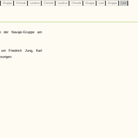
Gruppe
Chronik
Lexikon
Chronik
Lexikon
Chronik
Gruppe
Lied
Gruppe
Lied
on der Navajo-Gruppe am
m Friedrich Jung, Karl
esungen.