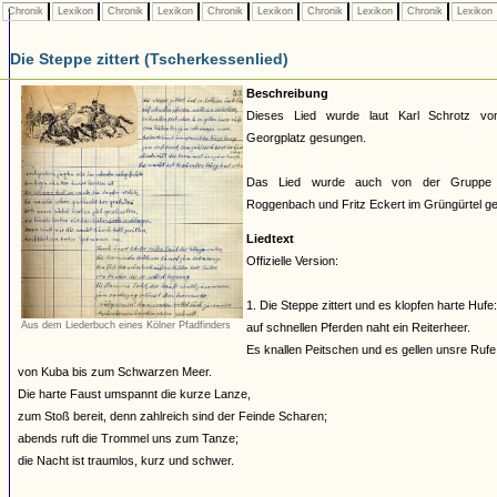
Chronik
Lexikon
Chronik
Lexikon
Chronik
Lexikon
Chronik
Lexikon
Chronik
Lexikon
Die Steppe zittert (Tscherkessenlied)
Beschreibung
Dieses Lied wurde laut Karl Schrotz v
Georgplatz gesungen.
Das Lied wurde auch von der Gruppe u
Roggenbach und Fritz Eckert im Grüngürtel g
Liedtext
Offizielle Version:
1. Die Steppe zittert und es klopfen harte Hufe:
Aus dem Liederbuch eines Kölner Pfadfinders
auf schnellen Pferden naht ein Reiterheer.
Es knallen Peitschen und es gellen unsre Rufe
von Kuba bis zum Schwarzen Meer.
Die harte Faust umspannt die kurze Lanze,
zum Stoß bereit, denn zahlreich sind der Feinde Scharen;
abends ruft die Trommel uns zum Tanze;
die Nacht ist traumlos, kurz und schwer.