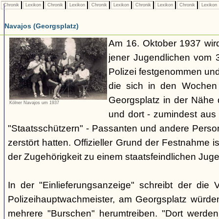
Chronik
Lexikon
Chronik
Lexikon
Chronik
Lexikon
Chronik
Lexikon
Chronik
Lexikon
Navajos (Georgsplatz)
Am 16. Oktober 1937 wird
jener Jugendlichen vom 3.
Polizei festgenommen un
die sich in den Woche
Georgsplatz in der Nähe 
Kölner Navajos um 1937
und dort - zumindest aus 
"Staatsschützern" - Passanten und andere Person
zerstört hatten. Offizieller Grund der Festnahme is
der Zugehörigkeit zu einem staatsfeindlichen Jug
In der "Einlieferungsanzeige" schreibt der die 
Polizeihauptwachmeister, am Georgsplatz würde
mehrere "Burschen" herumtreiben. "Dort werde