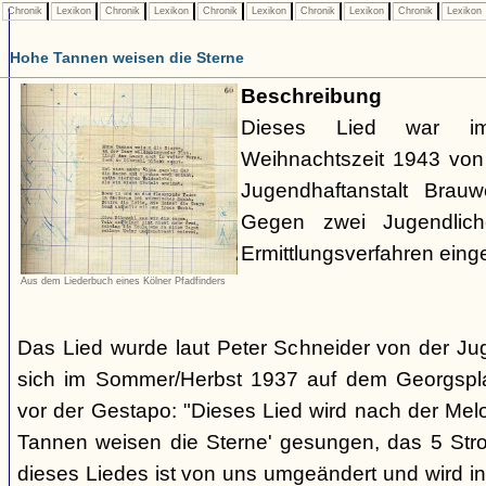
Chronik
Lexikon
Chronik
Lexikon
Chronik
Lexikon
Chronik
Lexikon
Chronik
Lexikon
Hohe Tannen weisen die Sterne
Beschreibung
Dieses Lied war 
Weihnachtszeit 1943 von 
Jugendhaftanstalt Brau
Gegen zwei Jugendlich
Ermittlungsverfahren eingel
Aus dem Liederbuch eines Kölner Pfadfinders
Das Lied wurde laut Peter Schneider von der Jug
sich im Sommer/Herbst 1937 auf dem Georgsplat
vor der Gestapo: "Dieses Lied wird nach der Mel
Tannen weisen die Sterne' gesungen, das 5 Stro
dieses Liedes ist von uns umgeändert und wird 