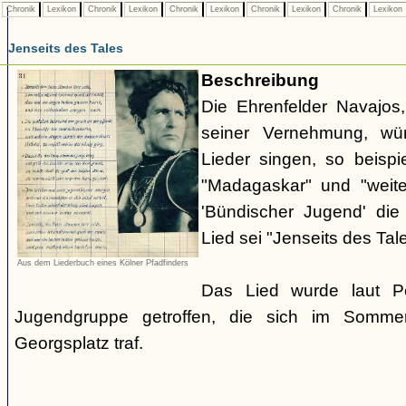
Chronik
Lexikon
Chronik
Lexikon
Chronik
Lexikon
Chronik
Lexikon
Chronik
Lexikon
Jenseits des Tales
Beschreibung
Die Ehrenfelder Navajos,
seiner Vernehmung, w
Lieder singen, so beisp
"Madagaskar" und "weite
'Bündischer Jugend' die
Lied sei "Jenseits des Tale
Aus dem Liederbuch eines Kölner Pfadfinders
Das Lied wurde laut P
Jugendgruppe getroffen, die sich im Somme
Georgsplatz traf.