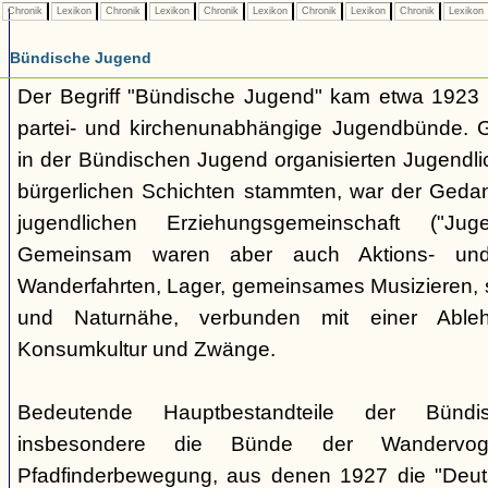
Chronik
Lexikon
Chronik
Lexikon
Chronik
Lexikon
Chronik
Lexikon
Chronik
Lexikon
Bündische Jugend
Der Begriff "Bündische Jugend" kam etwa 1923 a
partei- und kirchenunabhängige Jugendbünde.
in der Bündischen Jugend organisierten Jugendli
bürgerlichen Schichten stammten, war der Geda
jugendlichen Erziehungsgemeinschaft ("Jug
Gemeinsam waren aber auch Aktions- und
Wanderfahrten, Lager, gemeinsames Musizieren, s
und Naturnähe, verbunden mit einer Ableh
Konsumkultur und Zwänge.
Bedeutende Hauptbestandteile der Bünd
insbesondere die Bünde der Wandervo
Pfadfinderbewegung, aus denen 1927 die "Deuts