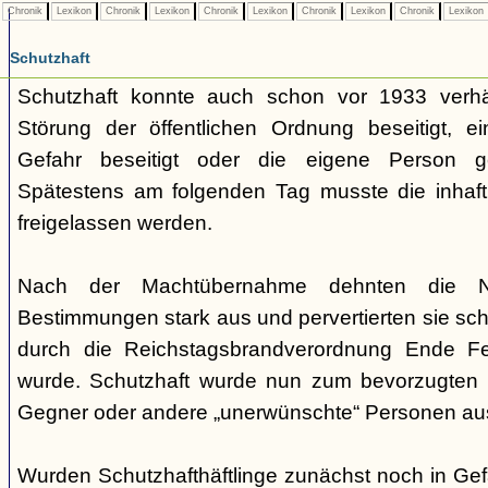
Chronik
Lexikon
Chronik
Lexikon
Chronik
Lexikon
Chronik
Lexikon
Chronik
Lexikon
Schutzhaft
Schutzhaft konnte auch schon vor 1933 verh
Störung der öffentlichen Ordnung beseitigt, e
Gefahr beseitigt oder die eigene Person ge
Spätestens am folgenden Tag musste die inhaft
freigelassen werden.
Nach der Machtübernahme dehnten die Nati
Bestimmungen stark aus und pervertierten sie schli
durch die Reichstagsbrandverordnung Ende F
wurde. Schutzhaft wurde nun zum bevorzugten I
Gegner oder andere „unerwünschte“ Personen au
Wurden Schutzhafthäftlinge zunächst noch in Gef