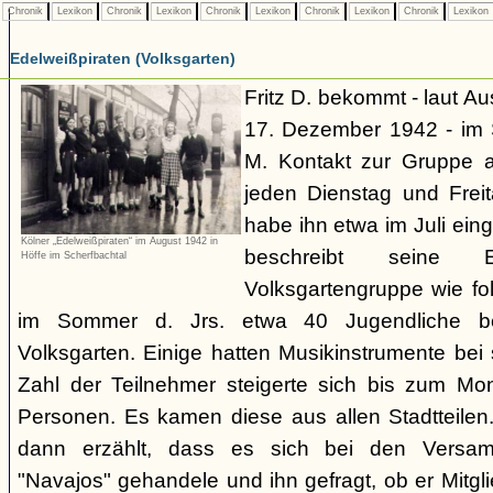
Chronik
Lexikon
Chronik
Lexikon
Chronik
Lexikon
Chronik
Lexikon
Chronik
Lexikon
Edelweißpiraten (Volksgarten)
Fritz D. bekommt - laut A
17. Dezember 1942 - im
M. Kontakt zur Gruppe 
jeden Dienstag und Frei
habe ihn etwa im Juli ei
Kölner „Edelweißpiraten“ im August 1942 in
beschreibt seine 
Höffe im Scherfbachtal
Volksgartengruppe wie fo
im Sommer d. Jrs. etwa 40 Jugendliche bei
Volksgarten. Einige hatten Musikinstrumente bei
Zahl der Teilnehmer steigerte sich bis zum Mo
Personen. Es kamen diese aus allen Stadtteilen
dann erzählt, dass es sich bei den Versa
"Navajos" gehandele und ihn gefragt, ob er Mitgl