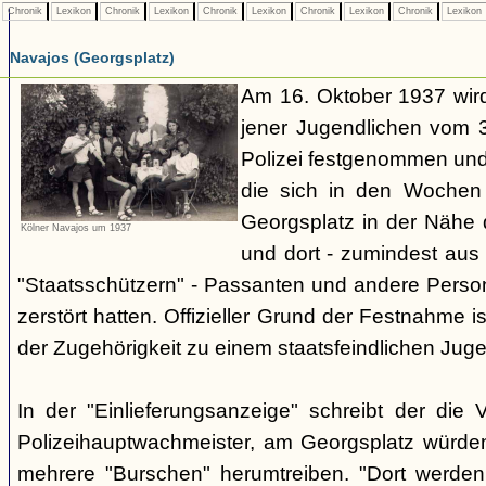
Chronik
Lexikon
Chronik
Lexikon
Chronik
Lexikon
Chronik
Lexikon
Chronik
Lexikon
Navajos (Georgsplatz)
Am 16. Oktober 1937 wird
jener Jugendlichen vom 3.
Polizei festgenommen un
die sich in den Woche
Georgsplatz in der Nähe 
Kölner Navajos um 1937
und dort - zumindest aus 
"Staatsschützern" - Passanten und andere Person
zerstört hatten. Offizieller Grund der Festnahme is
der Zugehörigkeit zu einem staatsfeindlichen Jug
In der "Einlieferungsanzeige" schreibt der die 
Polizeihauptwachmeister, am Georgsplatz würde
mehrere "Burschen" herumtreiben. "Dort werde