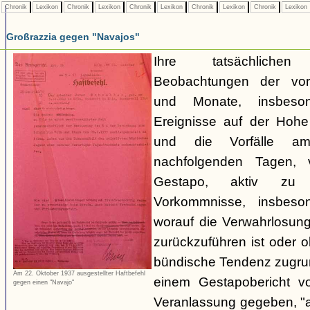
Chronik
Lexikon
Chronik
Lexikon
Chronik
Lexikon
Chronik
Lexikon
Chronik
Lexikon
Großrazzia gegen "Navajos"
Ihre tatsächliche
Beobachtungen der vo
und Monate, insbeso
Ereignisse auf der Hoh
und die Vorfälle a
nachfolgenden Tagen, 
Gestapo, aktiv zu 
Vorkommnisse, insbeson
worauf die Verwahrlosun
zurückzuführen ist oder 
bündische Tendenz zugrund
Am 22. Oktober 1937 ausgestellter Haftbefehl
einem Gestapobericht v
gegen einen "Navajo"
Veranlassung gegeben, "a