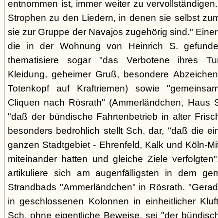
entnommen ist, immer weiter zu vervollständigen
Strophen zu den Liedern, in denen sie selbst zu
sie zur Gruppe der Navajos zugehörig sind." Einen
die in der Wohnung von Heinrich S. gefunden
thematisiere sogar "das Verbotene ihres Tuns
Kleidung, geheimer Gruß, besondere Abzeichen (z
Totenkopf auf Kraftriemen) sowie "gemeinsa
Cliquen nach Rösrath" (Ammerländchen, Haus St
"daß der bündische Fahrtenbetrieb in alter Frisch
besonders bedrohlich stellt Sch. dar, "daß die 
ganzen Stadtgebiet - Ehrenfeld, Kalk und Köln-M
miteinander hatten und gleiche Ziele verfolgt
artikuliere sich am augenfälligsten in dem ge
Strandbads "Ammerländchen" in Rösrath. "Gerade
in geschlossenen Kolonnen in einheitlicher Kluft 
Sch. ohne eigentliche Beweise, sei "der bündisc