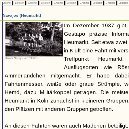
Chronik
Lexikon
Chronik
Lexikon
Chronik
Lexikon
Chronik
Lexikon
Chronik
Lexikon
Navajos (Heumarkt)
Im Dezember 1937 gibt 
Gestapo präzise Infor
Heumarkt. Seit etwa zwei
in Kluft eine Fahrt mit v
Treffpunkt Heumark
Kölner Navajos um 1936/37
Ausflugsorten wie Rö
Ammerländchen mitgemacht. Er habe dabei
Fahrtenmesser, weiße oder graue Strümpfe, we
Hemd, dazu Militärkoppel getragen. Die meiste
Heumarkt in Köln zunächst in kleineren Gruppe
den Plätzen mit anderen Gruppen getroffen.
An diesen Fahrten waren auch Mädchen beteiligt,