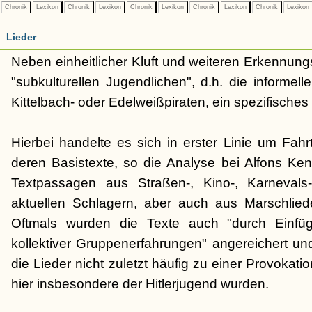
Chronik
Lexikon
Chronik
Lexikon
Chronik
Lexikon
Chronik
Lexikon
Chronik
Lexikon
Lieder
Neben einheitlicher Kluft und weiteren Erkennung
"subkulturellen Jugendlichen", d.h. die informe
Kittelbach- oder Edelweißpiraten, ein spezifisches 
Hierbei handelte es sich in erster Linie um Fahr
deren Basistexte, so die Analyse bei Alfons K
Textpassagen aus Straßen-, Kino-, Karnevals
aktuellen Schlagern, aber auch aus Marschlie
Oftmals wurden die Texte auch "durch Einfü
kollektiver Gruppenerfahrungen" angereichert und 
die Lieder nicht zuletzt häufig zu einer Provokat
hier insbesondere der Hitlerjugend wurden.