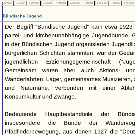
Chronik
Lexikon
Chronik
Lexikon
Chronik
Lexikon
Chronik
Lexikon
Chronik
Lexikon
Bündische Jugend
Der Begriff "Bündische Jugend" kam etwa 1923 a
partei- und kirchenunabhängige Jugendbünde.
in der Bündischen Jugend organisierten Jugendli
bürgerlichen Schichten stammten, war der Geda
jugendlichen Erziehungsgemeinschaft ("Jug
Gemeinsam waren aber auch Aktions- und
Wanderfahrten, Lager, gemeinsames Musizieren, s
und Naturnähe, verbunden mit einer Ableh
Konsumkultur und Zwänge.
Bedeutende Hauptbestandteile der Bünd
insbesondere die Bünde der Wandervo
Pfadfinderbewegung, aus denen 1927 die "Deuts