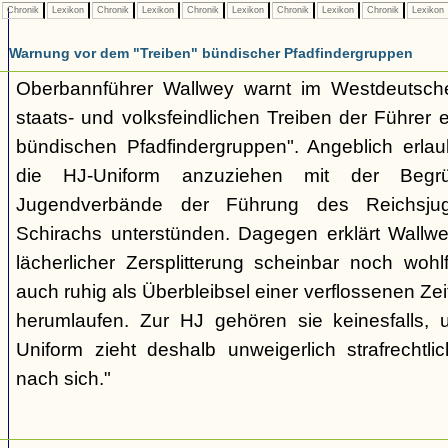
Chronik
Lexikon
Chronik
Lexikon
Chronik
Lexikon
Chronik
Lexikon
Chronik
Lexikon
Warnung vor dem "Treiben" bündischer Pfadfindergruppen
Oberbannführer Wallwey warnt im Westdeutsch
staats- und volksfeindlichen Treiben der Führer
bündischen Pfadfindergruppen". Angeblich erla
die HJ-Uniform anzuziehen mit der Begr
Jugendverbände der Führung des Reichsjug
Schirachs unterstünden. Dagegen erklärt Wallwey
lächerlicher Zersplitterung scheinbar noch wo
auch ruhig als Überbleibsel einer verflossenen Zei
herumlaufen. Zur HJ gehören sie keinesfalls,
Uniform zieht deshalb unweigerlich strafrechtl
nach sich."